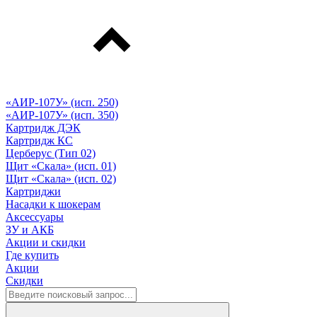
«АИР-107У» (исп. 250)
«АИР-107У» (исп. 350)
Картридж ДЭК
Картридж КС
Церберус (Тип 02)
Щит «Скала» (исп. 01)
Щит «Скала» (исп. 02)
Картриджи
Насадки к шокерам
Аксессуары
ЗУ и АКБ
Акции и скидки
Где купить
Акции
Скидки