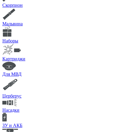
Скорпион
Мальвина
Наборы
Картриджи
Для МВД
Церберус
Насадки
ЗУ и АКБ