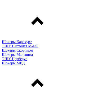
Шокеры Каракурт
ЭШУ Пистолет М-140
Шокеры Скорпион
Шокеры Мальвина
ЭШУ Церберус
Шокеры МВД