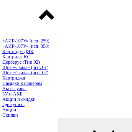
«АИР-107У» (исп. 250)
«АИР-107У» (исп. 350)
Картридж ДЭК
Картридж КС
Церберус (Тип 02)
Щит «Скала» (исп. 01)
Щит «Скала» (исп. 02)
Картриджи
Насадки к шокерам
Аксессуары
ЗУ и АКБ
Акции и скидки
Где купить
Акции
Скидки