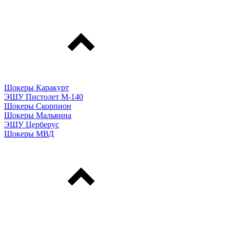
Шокеры Каракурт
ЭШУ Пистолет М-140
Шокеры Скорпион
Шокеры Мальвина
ЭШУ Церберус
Шокеры МВД