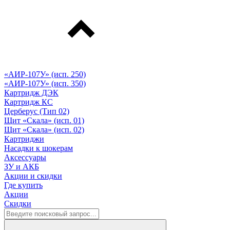
«АИР-107У» (исп. 250)
«АИР-107У» (исп. 350)
Картридж ДЭК
Картридж КС
Церберус (Тип 02)
Щит «Скала» (исп. 01)
Щит «Скала» (исп. 02)
Картриджи
Насадки к шокерам
Аксессуары
ЗУ и АКБ
Акции и скидки
Где купить
Акции
Скидки