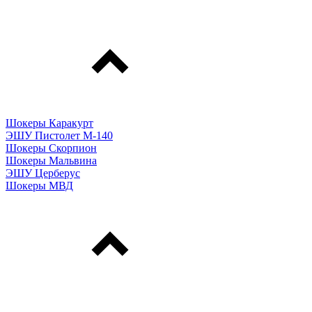
Шокеры Каракурт
ЭШУ Пистолет М-140
Шокеры Скорпион
Шокеры Мальвина
ЭШУ Церберус
Шокеры МВД