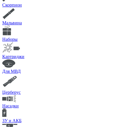
Скорпион
Мальвина
Наборы
Картриджи
Для МВД
Церберус
Насадки
ЗУ и АКБ