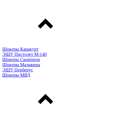
Шокеры Каракурт
ЭШУ Пистолет М-140
Шокеры Скорпион
Шокеры Мальвина
ЭШУ Церберус
Шокеры МВД