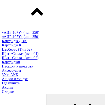
«АИР-107У» (исп. 250)
«АИР-107У» (исп. 350)
Картридж ДЭК
Картридж КС
Церберус (Тип 02)
Щит «Скала» (исп. 01)
Щит «Скала» (исп. 02)
Картриджи
Насадки к шокерам
Аксессуары
ЗУ и АКБ
Акции и скидки
Где купить
Акции
Скидки