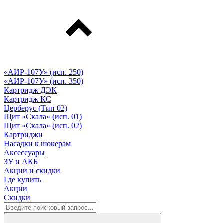
«АИР-107У» (исп. 250)
«АИР-107У» (исп. 350)
Картридж ДЭК
Картридж КС
Церберус (Тип 02)
Щит «Скала» (исп. 01)
Щит «Скала» (исп. 02)
Картриджи
Насадки к шокерам
Аксессуары
ЗУ и АКБ
Акции и скидки
Где купить
Акции
Скидки