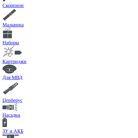
Скорпион
Мальвина
Наборы
Картриджи
Для МВД
Церберус
Насадки
ЗУ и АКБ