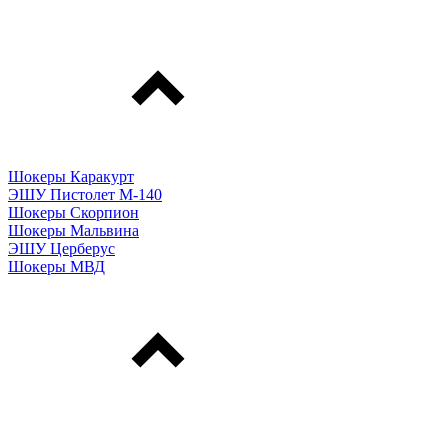
Шокеры Каракурт
ЭШУ Пистолет М-140
Шокеры Скорпион
Шокеры Мальвина
ЭШУ Церберус
Шокеры МВД