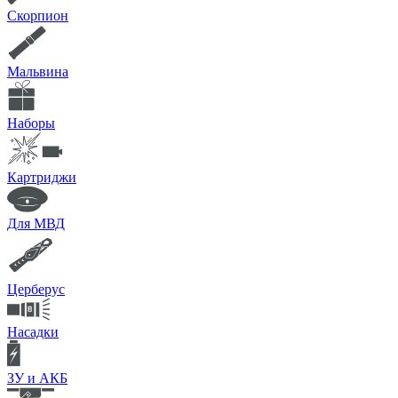
Скорпион
Мальвина
Наборы
Картриджи
Для МВД
Церберус
Насадки
ЗУ и АКБ