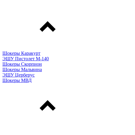
Шокеры Каракурт
ЭШУ Пистолет М-140
Шокеры Скорпион
Шокеры Мальвина
ЭШУ Церберус
Шокеры МВД