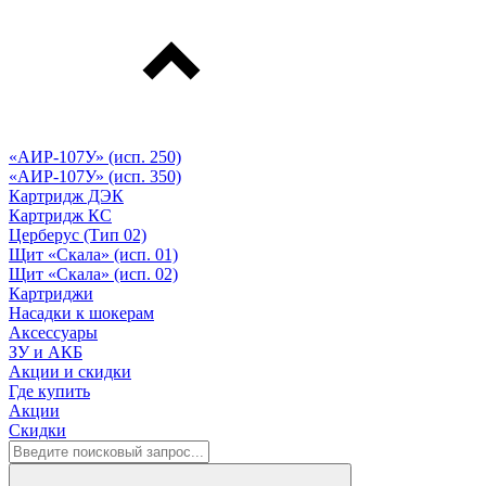
«АИР-107У» (исп. 250)
«АИР-107У» (исп. 350)
Картридж ДЭК
Картридж КС
Церберус (Тип 02)
Щит «Скала» (исп. 01)
Щит «Скала» (исп. 02)
Картриджи
Насадки к шокерам
Аксессуары
ЗУ и АКБ
Акции и скидки
Где купить
Акции
Скидки