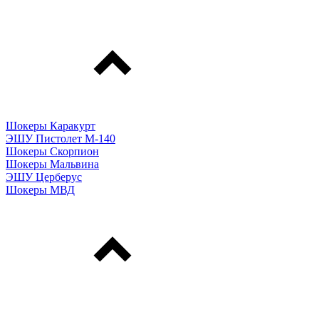
Шокеры Каракурт
ЭШУ Пистолет М-140
Шокеры Скорпион
Шокеры Мальвина
ЭШУ Церберус
Шокеры МВД