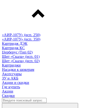
«АИР-107У» (исп. 250)
«АИР-107У» (исп. 350)
Картридж ДЭК
Картридж КС
Церберус (Тип 02)
Щит «Скала» (исп. 01)
Щит «Скала» (исп. 02)
Картриджи
Насадки к шокерам
Аксессуары
ЗУ и АКБ
Акции и скидки
Где купить
Акции
Скидки