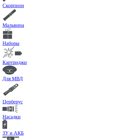
Скорпион
Мальвина
Наборы
Картриджи
Для МВД
Церберус
Насадки
ЗУ и АКБ