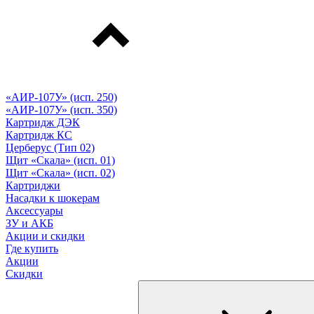
«АИР-107У» (исп. 250)
«АИР-107У» (исп. 350)
Картридж ДЭК
Картридж КС
Церберус (Тип 02)
Щит «Скала» (исп. 01)
Щит «Скала» (исп. 02)
Картриджи
Насадки к шокерам
Аксессуары
ЗУ и АКБ
Акции и скидки
Где купить
Акции
Скидки