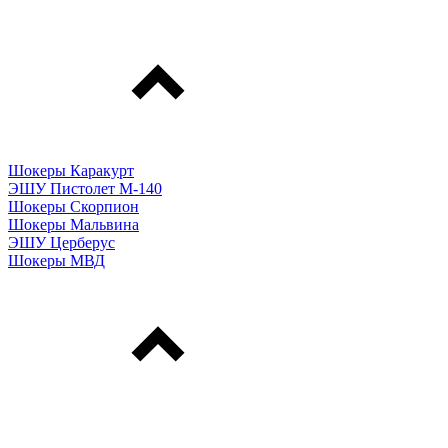
Шокеры Каракурт
ЭШУ Пистолет М-140
Шокеры Скорпион
Шокеры Мальвина
ЭШУ Церберус
Шокеры МВД