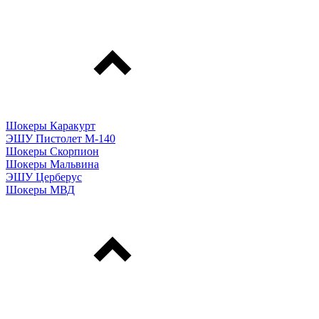
Шокеры Каракурт
ЭШУ Пистолет М-140
Шокеры Скорпион
Шокеры Мальвина
ЭШУ Церберус
Шокеры МВД