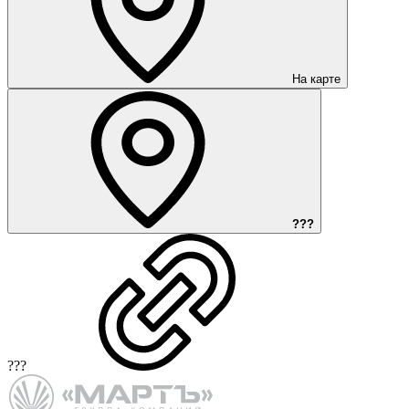
На карте
???
???