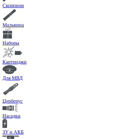
Скорпион
Мальвина
Наборы
Картриджи
Для МВД
Церберус
Насадки
ЗУ и АКБ