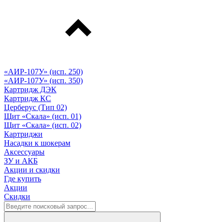
«АИР-107У» (исп. 250)
«АИР-107У» (исп. 350)
Картридж ДЭК
Картридж КС
Церберус (Тип 02)
Щит «Скала» (исп. 01)
Щит «Скала» (исп. 02)
Картриджи
Насадки к шокерам
Аксессуары
ЗУ и АКБ
Акции и скидки
Где купить
Акции
Скидки