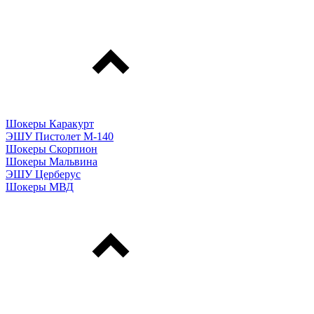
Шокеры Каракурт
ЭШУ Пистолет М-140
Шокеры Скорпион
Шокеры Мальвина
ЭШУ Церберус
Шокеры МВД