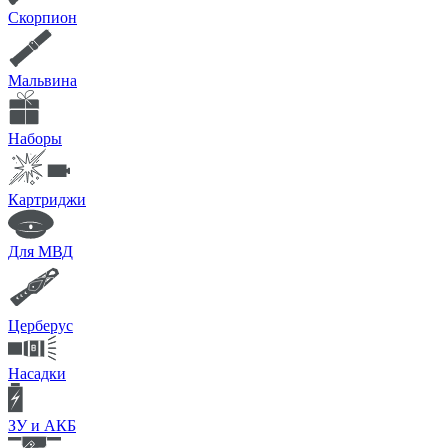
Скорпион
Мальвина
Наборы
Картриджи
Для МВД
Церберус
Насадки
ЗУ и АКБ