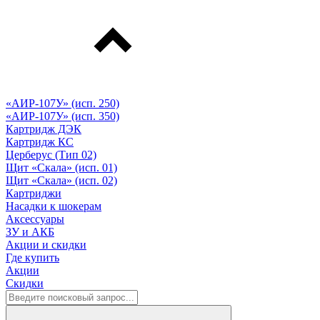
«АИР-107У» (исп. 250)
«АИР-107У» (исп. 350)
Картридж ДЭК
Картридж КС
Церберус (Тип 02)
Щит «Скала» (исп. 01)
Щит «Скала» (исп. 02)
Картриджи
Насадки к шокерам
Аксессуары
ЗУ и АКБ
Акции и скидки
Где купить
Акции
Скидки