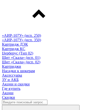
«АИР-107У» (исп. 250)
«АИР-107У» (исп. 350)
Картридж ДЭК
Картридж КС
Церберус (Тип 02)
Щит «Скала» (исп. 01)
Щит «Скала» (исп. 02)
Картриджи
Насадки к шокерам
Аксессуары
ЗУ и АКБ
Акции и скидки
Где купить
Акции
Скидки