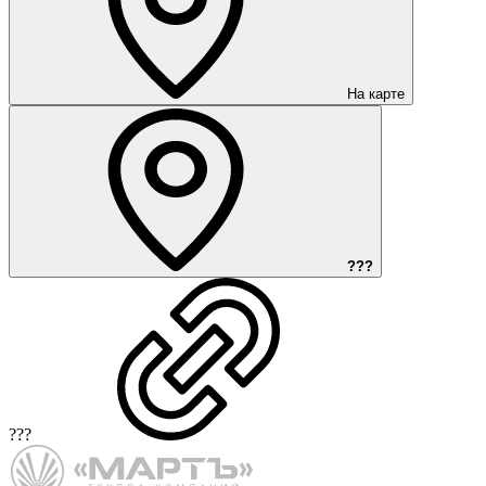
На карте
???
???