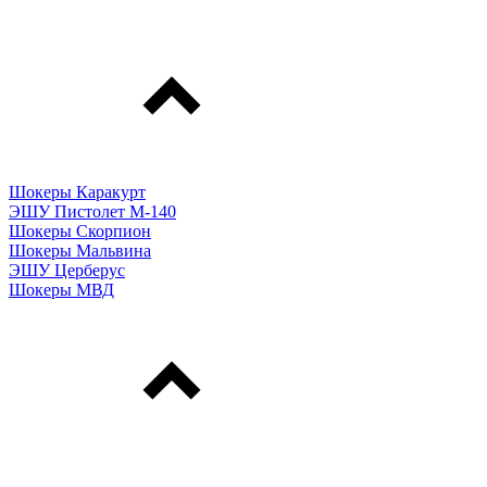
Шокеры Каракурт
ЭШУ Пистолет М-140
Шокеры Скорпион
Шокеры Мальвина
ЭШУ Церберус
Шокеры МВД