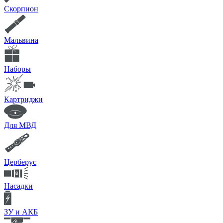
Скорпион
Мальвина
Наборы
Картриджи
Для МВД
Церберус
Насадки
ЗУ и АКБ