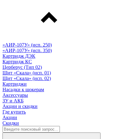
«АИР-107У» (исп. 250)
«АИР-107У» (исп. 350)
Картридж ДЭК
Картридж КС
Церберус (Тип 02)
Щит «Скала» (исп. 01)
Щит «Скала» (исп. 02)
Картриджи
Насадки к шокерам
Аксессуары
ЗУ и АКБ
Акции и скидки
Где купить
Акции
Скидки