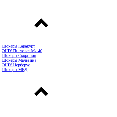
Шокеры Каракурт
ЭШУ Пистолет М-140
Шокеры Скорпион
Шокеры Мальвина
ЭШУ Церберус
Шокеры МВД