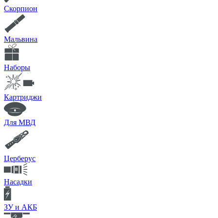
Скорпион
Мальвина
Наборы
Картриджи
Для МВД
Церберус
Насадки
ЗУ и АКБ