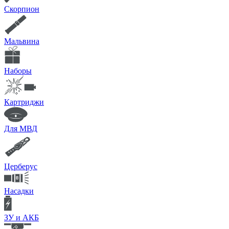
Скорпион
Мальвина
Наборы
Картриджи
Для МВД
Церберус
Насадки
ЗУ и АКБ