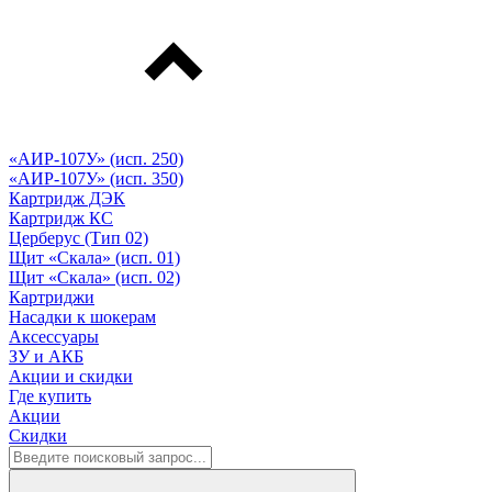
«АИР-107У» (исп. 250)
«АИР-107У» (исп. 350)
Картридж ДЭК
Картридж КС
Церберус (Тип 02)
Щит «Скала» (исп. 01)
Щит «Скала» (исп. 02)
Картриджи
Насадки к шокерам
Аксессуары
ЗУ и АКБ
Акции и скидки
Где купить
Акции
Скидки