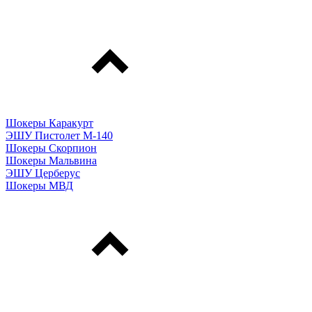
Шокеры Каракурт
ЭШУ Пистолет М-140
Шокеры Скорпион
Шокеры Мальвина
ЭШУ Церберус
Шокеры МВД