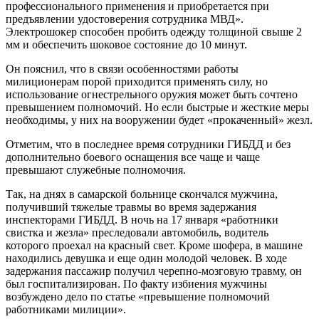
профессионального применения и приобретается при
предъявлении удостоверения сотрудника МВД».
Электрошокер способен пробить одежду толщиной свыше 2
мм и обеспечить шоковое состояние до 10 минут.
Он пояснил, что в связи особенностями работы
милиционерам порой приходится применять силу, но
использование огнестрельного оружия может быть сочтено
превышением полномочий. Но если быстрые и жесткие меры
необходимы, у них на вооружении будет «прокаченный» жезл.
Отметим, что в последнее время сотрудники ГИБДД и без
дополнительно боевого оснащения все чаще и чаще
превышают служебные полномочия.
Так, на днях в самарской больнице скончался мужчина,
получивший тяжелые травмы во время задержания
инспекторами ГИБДД. В ночь на 17 января «работники
свистка и жезла» преследовали автомобиль, водитель
которого проехал на красный свет. Кроме шофера, в машине
находились девушка и еще один молодой человек. В ходе
задержания пассажир получил черепно-мозговую травму, он
был госпитализирован. По факту избиения мужчины
возбуждено дело по статье «превышение полномочий
работниками милиции».