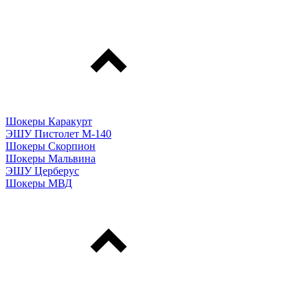
Шокеры Каракурт
ЭШУ Пистолет М-140
Шокеры Скорпион
Шокеры Мальвина
ЭШУ Церберус
Шокеры МВД