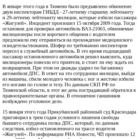
В январе этого года в Тюмени было предъявлено обвинение
двум инспекторам ГИБДД - 27-летнему старшему лейтенанту
и 29-летнему лейтенанту милиции, которые избили пассажира
«Жигулей». Инцидент произошел 15 октября 2009 года. Тогда
остановив для проверки автомобиль ВАЗ-21063, обвиняемые
милиционеры после короткого общения с водителем
предложили ему отправиться на прохождение медицинского
освидетельствования. Шофер по требованию инспекторов
пересел в служебный автомобиль. В это время подошедший
пассажир остановленного автомобиля решил выяснить, куда
милиционеры повезли его приятеля, и стоит ли ему ждать их
возвращения. При этом он дважды ударил по багажнику
автомобиля ДПС. В ответ на это сотрудники милиции, выйдя
из машины, сбили молодого человека с ног и жестоко избили
его ногами по голове и телу. По данным СКП РФ по
Тюменской области, в этот же день пострадавший обратился в
правоохранительные органы. В отношении гаишников
возбуждено уголовное дело.
15 января этого года Прикубанский районный суд Краснодара
приговорил к трем годам условного лишения свободы
бывшего сотрудника полка ДПС, который, по данным
следствия, избил остановленного на трассе водителя
«Жигулей». По информации РИА Новости, ЧП произошло 12