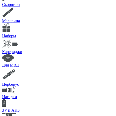
Скорпион
Мальвина
Наборы
Картриджи
Для МВД
Церберус
Насадки
ЗУ и АКБ