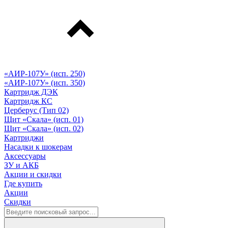
«АИР-107У» (исп. 250)
«АИР-107У» (исп. 350)
Картридж ДЭК
Картридж КС
Церберус (Тип 02)
Щит «Скала» (исп. 01)
Щит «Скала» (исп. 02)
Картриджи
Насадки к шокерам
Аксессуары
ЗУ и АКБ
Акции и скидки
Где купить
Акции
Скидки