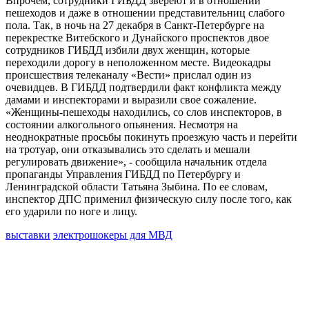
Впрочем, сотрудники ГИБДД звереют и в отношении
пешеходов и даже в отношении представительниц слабого
пола. Так, в ночь на 27 декабря в Санкт-Петербурге на
перекрестке Витебского и Дунайского проспектов двое
сотрудников ГИБДД избили двух женщин, которые
переходили дорогу в неположенном месте. Видеокадры
происшествия телеканалу «Вести» прислал один из
очевидцев. В ГИБДД подтвердили факт конфликта между
дамами и инспекторами и выразили свое сожаление.
«Женщины-пешеходы находились, со слов инспекторов, в
состоянии алкогольного опьянения. Несмотря на
неоднократные просьбы покинуть проезжую часть и перейти
на тротуар, они отказывались это сделать и мешали
регулировать движение», - сообщила начальник отдела
пропаганды Управления ГИБДД по Петербургу и
Ленинградской области Татьяна Зыбина. По ее словам,
инспектор ДПС применил физическую силу после того, как
его ударили по ноге и лицу.
выставки
электрошокеры для МВД