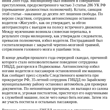
июня 2009 года. Милиционер был обвинен в совершении
преступления, предусмотренного частью 3 статьи 286 УК РФ
(превышение должностных полномочий). Кстати, санкция
этой статьи - наказание до десяти лет лишения свободы. По
версии следствия, сотрудник автоинспекции остановил
водителя «Жигулей», как он утверждает, за обгон
автотранспорта с выездом на полосу встречного движения.
Между мужчинами возникла словесная перепалка, в
результате спора милиционер, как утверждали следователи,
превысив полномочия, избил водителя. Пострадавший был
госпитализирован с закрытой черепно-мозговой травмой,
сотрясением головного мозга и ушибами тела.
В конце декабря прошлого года очередной скандал, причиной
которого стало непозволительное поведение сотрудника
ГИБДД, разгорелся в Подмосковье. Автоинспектор избил
ногами водителя и пассажиров остановленной им машины.
Как сообщает пресс-служба Следственного комитета при
прокуратуре РФ, 35-летний сотрудник ГИБДД по Зарайскому
муниципальному району остановил автомобиль для проверки
документов. По непонятным причинам, он вытащил из салона
водителя и, угрожая пистолетом, пристегнул его наручниками
к служебной машине, после чего начал бить ногами. Затем эта
же участь постигла и остальных пассажиров.