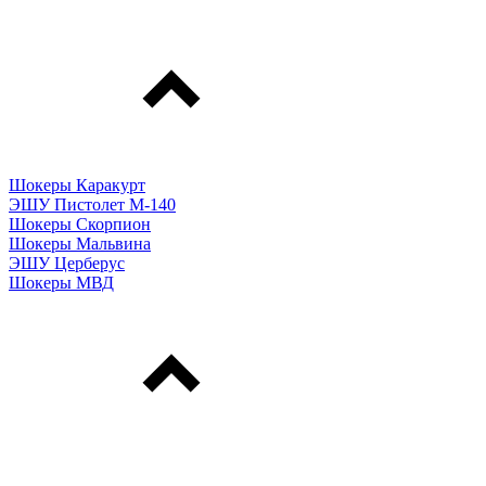
Шокеры Каракурт
ЭШУ Пистолет М-140
Шокеры Скорпион
Шокеры Мальвина
ЭШУ Церберус
Шокеры МВД