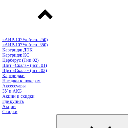
«АИР-107У» (исп. 250)
«АИР-107У» (исп. 350)
Картридж ДЭК
Картридж КС
Церберус (Тип 02)
Щит «Скала» (исп. 01)
Щит «Скала» (исп. 02)
Картриджи
Насадки к шокерам
Аксессуары
ЗУ и АКБ
Акции и скидки
Где купить
Акции
Скидки