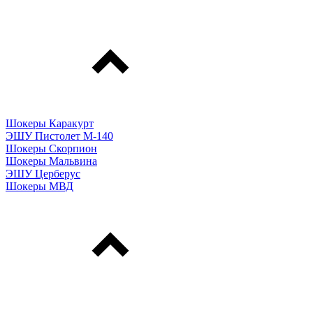
Шокеры Каракурт
ЭШУ Пистолет М-140
Шокеры Скорпион
Шокеры Мальвина
ЭШУ Церберус
Шокеры МВД