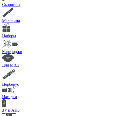
Скорпион
Мальвина
Наборы
Картриджи
Для МВД
Церберус
Насадки
ЗУ и АКБ