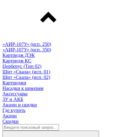
«АИР-107У» (исп. 250)
«АИР-107У» (исп. 350)
Картридж ДЭК
Картридж КС
Церберус (Тип 02)
Щит «Скала» (исп. 01)
Щит «Скала» (исп. 02)
Картриджи
Насадки к шокерам
Аксессуары
ЗУ и АКБ
Акции и скидки
Где купить
Акции
Скидки