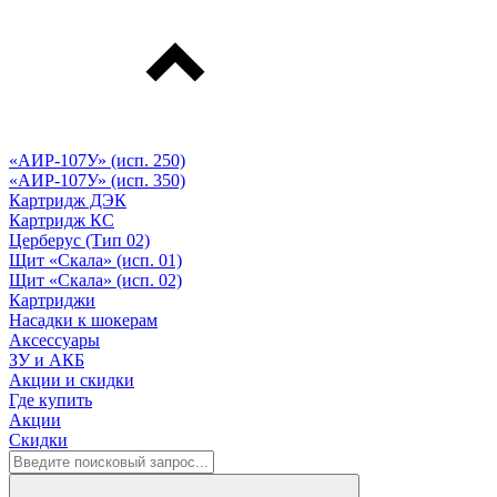
«АИР-107У» (исп. 250)
«АИР-107У» (исп. 350)
Картридж ДЭК
Картридж КС
Церберус (Тип 02)
Щит «Скала» (исп. 01)
Щит «Скала» (исп. 02)
Картриджи
Насадки к шокерам
Аксессуары
ЗУ и АКБ
Акции и скидки
Где купить
Акции
Скидки