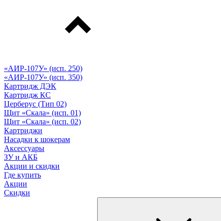
«АИР-107У» (исп. 250)
«АИР-107У» (исп. 350)
Картридж ДЭК
Картридж КС
Церберус (Тип 02)
Щит «Скала» (исп. 01)
Щит «Скала» (исп. 02)
Картриджи
Насадки к шокерам
Аксессуары
ЗУ и АКБ
Акции и скидки
Где купить
Акции
Скидки