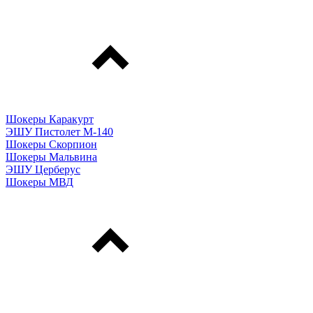
Шокеры Каракурт
ЭШУ Пистолет М-140
Шокеры Скорпион
Шокеры Мальвина
ЭШУ Церберус
Шокеры МВД