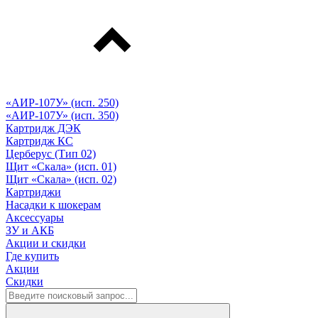
«АИР-107У» (исп. 250)
«АИР-107У» (исп. 350)
Картридж ДЭК
Картридж КС
Церберус (Тип 02)
Щит «Скала» (исп. 01)
Щит «Скала» (исп. 02)
Картриджи
Насадки к шокерам
Аксессуары
ЗУ и АКБ
Акции и скидки
Где купить
Акции
Скидки