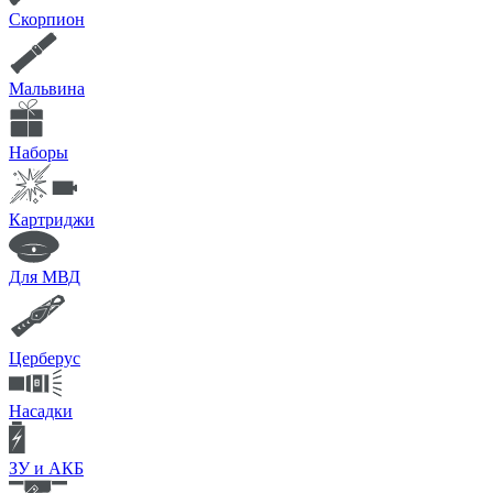
Скорпион
Мальвина
Наборы
Картриджи
Для МВД
Церберус
Насадки
ЗУ и АКБ