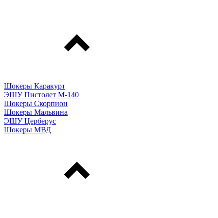
Шокеры Каракурт
ЭШУ Пистолет М-140
Шокеры Скорпион
Шокеры Мальвина
ЭШУ Церберус
Шокеры МВД