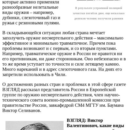
которые активно применяли
разнообразные нелетальные
В результате устроенной полицией
виды оружия – например,
зачистки погибли двое, еще несколько
дубинки, слезоточивый газ и
десятков человек получили ранения
ружья с резиновыми пулями.
В складывающейся ситуации любая страна мечтает
заполучить оружие несмертельного действия – максимально
эффективное и минимально травматичное. Причем пока
проблемы возникают и с первым, и со вторым пунктами.
Например, травматическое оружие в России не нравится ни
его противникам, ни даже сторонникам. Оно небезопасно и в
то же время уступает по точности и силе летящему камню.
Много нареканий и в адрес слезоточивого газа. На днях его
запретили использовать в Чили.
О достижениях разных стран и проблемах в этой сфере газете
ВЗГЛЯД рассказал представитель России в Европейской
группе по оружию несмертельного действия, член научно-
технического совета военно-промышленной комиссии при
правительстве России, завкафедрой СМ4 МГТУ им. Баумана
Виктор Селиванов.
ВЗГЛЯД: Виктор
Валентинович, какие виды