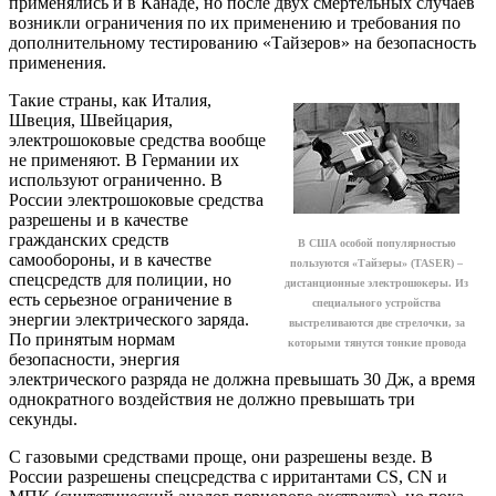
применялись и в Канаде, но после двух смертельных случаев
возникли ограничения по их применению и требования по
дополнительному тестированию «Тайзеров» на безопасность
применения.
Такие страны, как Италия,
Швеция, Швейцария,
электрошоковые средства вообще
не применяют. В Германии их
используют ограниченно. В
России электрошоковые средства
разрешены и в качестве
гражданских средств
В США особой популярностью
самообороны, и в качестве
пользуются «Тайзеры» (TASER) –
спецсредств для полиции, но
дистанционные электрошокеры. Из
есть серьезное ограничение в
специального устройства
энергии электрического заряда.
выстреливаются две стрелочки, за
По принятым нормам
которыми тянутся тонкие провода
безопасности, энергия
электрического разряда не должна превышать 30 Дж, а время
однократного воздействия не должно превышать три
секунды.
С газовыми средствами проще, они разрешены везде. В
России разрешены спецсредства с ирритантами CS, CN и