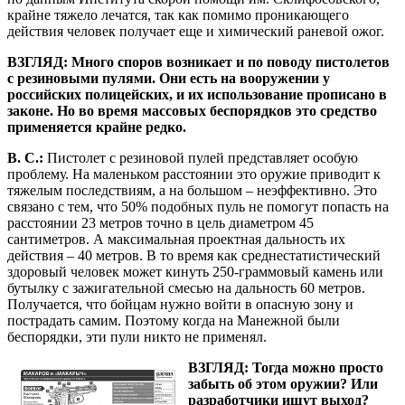
крайне тяжело лечатся, так как помимо проникающего
действия человек получает еще и химический раневой ожог.
ВЗГЛЯД: Много споров возникает и по поводу пистолетов
с резиновыми пулями. Они есть на вооружении у
российских полицейских, и их использование прописано в
законе. Но во время массовых беспорядков это средство
применяется крайне редко.
В. С.:
Пистолет с резиновой пулей представляет особую
проблему. На маленьком расстоянии это оружие приводит к
тяжелым последствиям, а на большом – неэффективно. Это
связано с тем, что 50% подобных пуль не помогут попасть на
расстоянии 23 метров точно в цель диаметром 45
сантиметров. А максимальная проектная дальность их
действия – 40 метров. В то время как среднестатистический
здоровый человек может кинуть 250-граммовый камень или
бутылку с зажигательной смесью на дальность 60 метров.
Получается, что бойцам нужно войти в опасную зону и
пострадать самим. Поэтому когда на Манежной были
беспорядки, эти пули никто не применял.
ВЗГЛЯД: Тогда можно просто
забыть об этом оружии? Или
разработчики ищут выход?