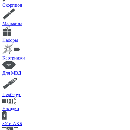
Скорпион
Мальвина
Наборы
Картриджи
Для МВД
Церберус
Насадки
ЗУ и АКБ