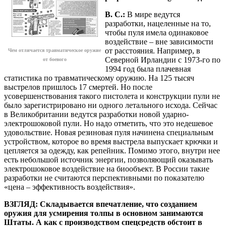
В. С.:
В мире ведутся
разработки, нацеленные на то,
чтобы пуля имела одинаковое
воздействие – вне зависимости
от расстояния. Например, в
Чем отличается травматическое оружие
Северной Ирландии с 1973-го по
от боевого
1994 год была плачевная
статистика по травматическому оружию. На 125 тысяч
выстрелов пришлось 17 смертей. Но после
усовершенствования такого пистолета и конструкции пули не
было зарегистрировано ни одного летального исхода. Сейчас
в Великобритании ведутся разработки новой ударно-
электрошоковой пули. Но надо отметить, что это недешевое
удовольствие. Новая резиновая пуля начинена специальным
устройством, которое во время выстрела выпускает крючки и
цепляется за одежду, как репейник. Помимо этого, внутри нее
есть небольшой источник энергии, позволяющий оказывать
электрошоковое воздействие на биообъект. В России такие
разработки не считаются перспективными по показателю
«цена – эффективность воздействия».
ВЗГЛЯД: Складывается впечатление, что созданием
оружия для усмирения толпы в основном занимаются
Штаты. А как с производством спецсредств обстоит в