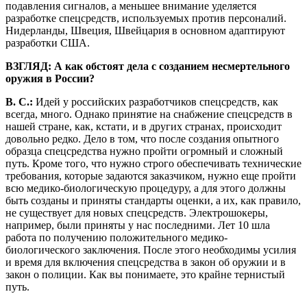
подавления сигналов, а меньшее внимание уделяется
разработке спецсредств, используемых против персоналий.
Нидерланды, Швеция, Швейцария в основном адаптируют
разработки США.
ВЗГЛЯД: А как обстоят дела с созданием несмертельного
оружия в России?
В. С.:
Идей у российских разработчиков спецсредств, как
всегда, много. Однако принятие на снабжение спецсредств в
нашей стране, как, кстати, и в других странах, происходит
довольно редко. Дело в том, что после создания опытного
образца спецсредства нужно пройти огромный и сложный
путь. Кроме того, что нужно строго обеспечивать технические
требования, которые задаются заказчиком, нужно еще пройти
всю медико-биологическую процедуру, а для этого должны
быть созданы и приняты стандарты оценки, а их, как правило,
не существует для новых спецсредств. Электрошокеры,
например, были приняты у нас последними. Лет 10 шла
работа по получению положительного медико-
биологического заключения. После этого необходимы усилия
и время для включения спецсредства в закон об оружии и в
закон о полиции. Как вы понимаете, это крайне тернистый
путь.