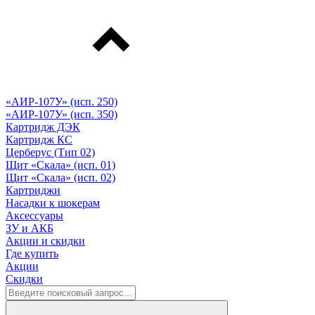
«АИР-107У» (исп. 250)
«АИР-107У» (исп. 350)
Картридж ДЭК
Картридж КС
Церберус (Тип 02)
Щит «Скала» (исп. 01)
Щит «Скала» (исп. 02)
Картриджи
Насадки к шокерам
Аксессуары
ЗУ и АКБ
Акции и скидки
Где купить
Акции
Скидки