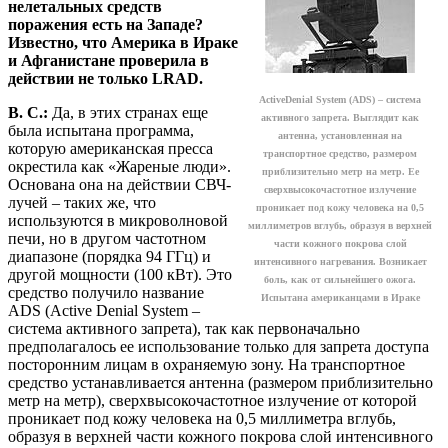
нелетальных средств
поражения есть на Западе?
Известно, что Америка в Ираке
и Афганистане проверила в
действии не только LRAD.
ActiveDenial System (ADS) – система
В. С.:
Да, в этих странах еще
активного запрета. Выглядит как
была испытана программа,
антенна, установленная на
которую американская пресса
транспортное средство, размером
окрестила как «Жареные люди».
приблизительно метр на метр. Ее
Основана она на действии СВЧ-
сверхвысокочастотное излучение
лучей – таких же, что
проникает под кожу человека на 0,5
используются в микроволновой
миллиметров вглубь, образуя в верхней
печи, но в другом частотном
части кожного покрова слой
диапазоне (порядка 94 ГГц) и
интенсивного нагревания. Возникает
другой мощности (100 кВт). Это
боль, как от сильнейшего ожога.
средство получило название
Испытана американцами в Ираке
ADS (Active Denial System –
система активного запрета), так как первоначально
предполагалось ее использование только для запрета доступа
посторонним лицам в охраняемую зону. На транспортное
средство устанавливается антенна (размером приблизительно
метр на метр), сверхвысокочастотное излучение от которой
проникает под кожу человека на 0,5 миллиметра вглубь,
образуя в верхней части кожного покрова слой интенсивного