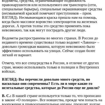
водометы, средства, ограничивающие подвижность
правонарушителя или используемого им транспорта (сети,
специальные барьеры), специальные окрашивающие средства
(несмываемой краской помечают преступников – прим.
ВЗГЛЯД). Несмывающаяся краска пришла нам на помощь,
когда было массовое воровство электрощитов на железных
дорогах. А против толпы это средство применять пока
невозможно, так как могут пострадать другие люди.
Водометы распространены во многих странах. В России до
недавнего времени существовал только водомет «Лавина» –
довольно громоздкая машина, которую невозможно было
эффективно использовать на улицах. Сейчас создан более
легкий ее вариант.
Отмечу, что все спецсредства в России, в отличие от других
стран, можно использовать только в полиции и Внутренних
войсках.
ВЗГЛЯД: Вы перечисли довольно много средств, но
насколько они современны? Есть ли в мире какие-то
нелетальные средства, которые до России еще не дошли?
В. С.:
В нашей стране используется только то, что прописано
в законе «О полиции». Все новшества, прежде чем попасть на
вооружение в правоохранительные органы, проходят долгие