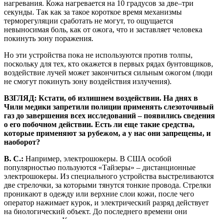
нагревания. Кожа нагревается на 10 градусов за две–три
секунды. Так как за такое короткое время механизмы
терморегуляции сработать не могут, то ощущается
невыносимая боль, как от ожога, что и заставляет человека
покинуть зону поражения.
Но эти устройства пока не используются против толпы,
поскольку для тех, кто окажется в первых рядах бунтовщиков,
воздействие лучей может закончиться сильным ожогом (люди
не смогут покинуть зону воздействия излучения).
ВЗГЛЯД: Кстати, об излишнем воздействии. На днях в
Чили медики запретили полиции применять слезоточивый
газ до завершения всех исследований – появились сведения
о его побочном действии. Есть ли еще такие средства,
которые применяют за рубежом, а у нас они запрещены, и
наоборот?
В. С.:
Например, электрошокеры. В США особой
популярностью пользуются «Тайзеры» – дистанционные
электрошокеры. Из специального устройства выстреливаются
две стрелочки, за которыми тянутся тонкие провода. Стрелки
проникают в одежду или верхние слои кожи, после чего
оператор нажимает курок, и электрический разряд действует
на биологический объект. До последнего времени они