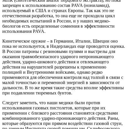
МПК (синтетический аналог перцового экстракта), но пока
запрещен к использованию состав PAVA (нониламид),
используемый в США и странах Европы. Так как это не
отечественная разработка, то она еще не проходила цикл
необходимых испытаний в России, и у наших медико-
биологов есть определенные сомнения в эффективности
использования PAVA.
Кинетическое оружие – в Германии, Италии, Швеции оно
пока не используется, в Нидерландах еще проводится оценка.
В России патроны с резиновыми пулями и выстрелы для
оказания травмобезопасного ударного непроникающего
действия, ударно-шокового действия и отвлекающего
действия на нарушителей разрешены к применению
полицией и Внутренними войсками, однако редко
применяются для обеспечения контроля над толпой в связи с
малой точностью и переменной энергией в зависимости от
дальности. В то же время такие средства вполне эффективны
при подавлении тюремных бунтов.
Следует заметить, что наши медики были против
использования газовых пистолетов, которые при их
применении с близкого расстояния становятся средствами
комбинированного ударно-проникающего действия. Раны,
которые образуются при прямом воздействии газовой струи,
по данным Института скорой помощи им. Склифосовского,