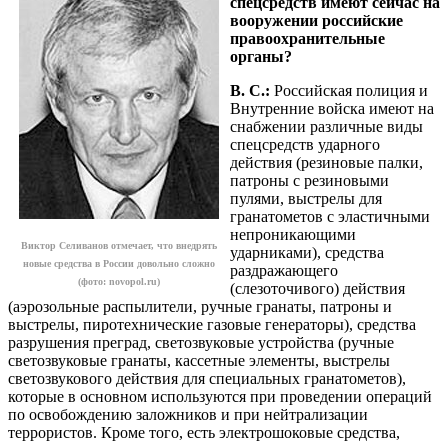
спецсредств имеют сейчас на
вооружении российские
правоохранительные
органы?
В. С.:
Российская полиция и
Внутренние войска имеют на
снабжении различные виды
спецсредств ударного
действия (резиновые палки,
патроны с резиновыми
пулями, выстрелы для
гранатометов с эластичными
непроникающими
Виктор Селиванов отмечает, что внедрять
ударниками), средства
новые средства в России довольно сложно
раздражающего
(фото: novopol.ru)
(слезоточивого) действия
(аэрозольные распылители, ручные гранаты, патроны и
выстрелы, пиротехнические газовые генераторы), средства
разрушения преград, светозвуковые устройства (ручные
светозвуковые гранаты, кассетные элементы, выстрелы
светозвукового действия для специальных гранатометов),
которые в основном используются при проведении операций
по освобождению заложников и при нейтрализации
террористов. Кроме того, есть электрошоковые средства,