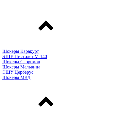
Шокеры Каракурт
ЭШУ Пистолет М-140
Шокеры Скорпион
Шокеры Мальвина
ЭШУ Церберус
Шокеры МВД