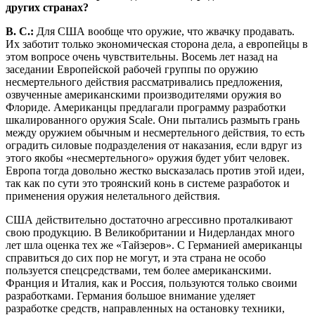
других странах?
В. С.:
Для США вообще что оружие, что жвачку продавать.
Их заботит только экономическая сторона дела, а европейцы в
этом вопросе очень чувствительны. Восемь лет назад на
заседании Европейской рабочей группы по оружию
несмертельного действия рассматривались предложения,
озвученные американскими производителями оружия во
Флориде. Американцы предлагали программу разработки
шкалированного оружия Scale. Они пытались размыть грань
между оружием обычным и несмертельного действия, то есть
оградить силовые подразделения от наказания, если вдруг из
этого якобы «несмертельного» оружия будет убит человек.
Европа тогда довольно жестко высказалась против этой идеи,
так как по сути это троянский конь в системе разработок и
применения оружия нелетального действия.
США действительно достаточно агрессивно проталкивают
свою продукцию. В Великобритании и Нидерландах много
лет шла оценка тех же «Тайзеров». С Германией американцы
справиться до сих пор не могут, и эта страна не особо
пользуется спецсредствами, тем более американскими.
Франция и Италия, как и Россия, пользуются только своими
разработками. Германия большое внимание уделяет
разработке средств, направленных на остановку техники,