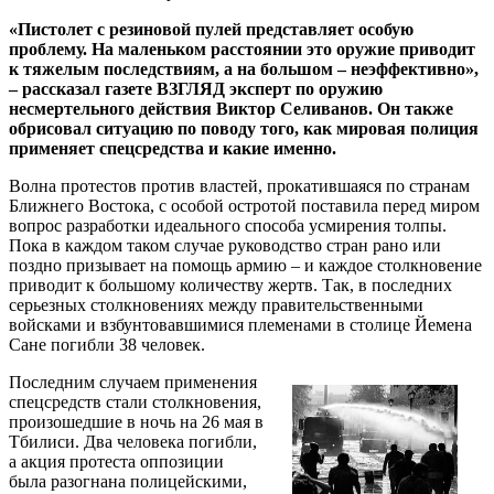
«Пистолет с резиновой пулей представляет особую
проблему. На маленьком расстоянии это оружие приводит
к тяжелым последствиям, а на большом – неэффективно»,
– рассказал газете ВЗГЛЯД эксперт по оружию
несмертельного действия Виктор Селиванов. Он также
обрисовал ситуацию по поводу того, как мировая полиция
применяет спецсредства и какие именно.
Волна протестов против властей, прокатившаяся по странам
Ближнего Востока, с особой остротой поставила перед миром
вопрос разработки идеального способа усмирения толпы.
Пока в каждом таком случае руководство стран рано или
поздно призывает на помощь армию – и каждое столкновение
приводит к большому количеству жертв. Так, в последних
серьезных столкновениях между правительственными
войсками и взбунтовавшимися племенами в столице Йемена
Сане погибли 38 человек.
Последним случаем применения
спецсредств стали столкновения,
произошедшие в ночь на 26 мая в
Тбилиси. Два человека погибли,
а акция протеста оппозиции
была разогнана полицейскими,