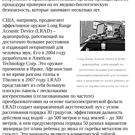
процедуры проверки на их медико-биологическую
безопасность, которые занимают несколько лет.
США, например, продвигают
эффективное оружие Long Range
Acoustic Device (LRAD) –
аудиоприбор, работающий на
достаточно большие расстояния
и издающий неприятный для
человека звук. Его в 2004 году
разработали в American
Long Range Acoustic Device (LRAD) –
Technology Corp. Это оружие
аудиоприбор, работающий на
применяли в Ираке, Афганистане
достаточно большие расстояния и
и во время разгона толпы в
издающий неприятный для человека
Тбилиси в 2007 году. LRAD
звук в диапазоне от плача ребенка до
представляет из себя большую
звука от скребка металлом по стеклу
плоскую панель с несколькими
когерентными (согласованными по частоте)
преобразователями на основе пьезоэлектрической фольги.
LRAD создает направленный акустический луч с углом
рассеивания порядка 30 градусов, эффективная дальность
действия над водой – до 500 метров и над землей – до 300
метров, в нем предусмотрены порядка 50 разных вариантов
звукоряда (от плача ребенка до звука от скребка металлом по
стеклу). Эти варианты являются коммерческой тайной