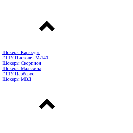
Шокеры Каракурт
ЭШУ Пистолет М-140
Шокеры Скорпион
Шокеры Мальвина
ЭШУ Церберус
Шокеры МВД