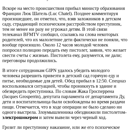
Вскоре на место происшествия прибыл министр образования
Франции Люк Шатель (Luc Chatel). Позднее комментируя
произошедшее, он отметил, что, взяв заложников в детском
саду, страдающий психическим расстройством преступник,
тем не менее ни разу не угрожал детям. В этой связи
телеканал BFMTV сообщил, ссылаясь на слова некоторых
родителей, что их малолетние дети фактически не поняли, что
вообще произошло. Около 12 часов молодой человек
попросил полицию передать ему пистолет, заявив, что желает
свести счеты с жизнью. Пистолета ему, разумеется, не дали;
переговоры продолжились.
В итоге сотрудникам GIPN удалось убедить молодого
человека разрешить привезти в детский сад горячую еду и
питье, необходимые для детей. Обед прибыл в 12:50. Спецназ
воспользовался ситуацией, чтобы проникнуть в здание и
обезвредить преступника. По словам Жака Гросперрена
(Jacques Grosperrin), депутата парламента от департамента Ду,
дети и воспитательница были освобождены во время раздачи
пищи. Отмечается, что в ходе операции не было сделано ни
одного выстрела. Злоумышленника обездвижили пистолетом-
электрошокером
и затем вывели через черный ход.
Грозит ли преступнику наказание, или же его психическое