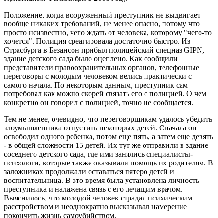
Положение, когда вооруженный преступник не выдвигает
вообще никаких требований, не менее опасно, потому что
просто неизвестно, чего ждать от человека, которому "чего-то
хочется". Полиция среагировала достаточно быстро. Из
Страсбурга в Безансон прибыл полицейский спецназ GIPN,
здание детского сада было оцеплено. Как сообщили
представители правоохранительных органов, телефонные
переговоры с молодым человеком велись практически с
самого начала. По некоторым данным, преступник сам
потребовал как можно скорей связать его с полицией. О чем
конкретно он говорил с полицией, точно не сообщается.
Тем не менее, очевидно, что переговорщикам удалось убедить
злоумышленника отпустить некоторых детей. Сначала он
освободил одного ребенка, потом еще пять, а затем еще девять
- в общей сложности 15 детей. Их тут же отправили в здание
соседнего детского сада, где ими занялись специалисты-
психологи, которые также оказывали помощь их родителям. В
заложниках продолжали оставаться пятеро детей и
воспитательница. В это время была установлена личность
преступника и налажена связь с его лечащим врачом.
Выяснилось, что молодой человек страдал психическим
расстройством и неоднократно высказывал намерение
покончить жизнь самоубийством.