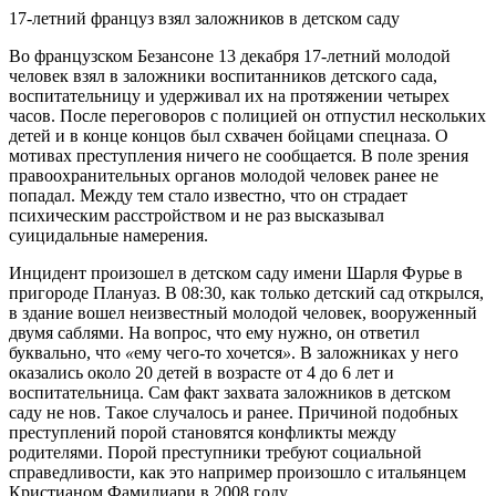
17-летний француз взял заложников в детском саду
Во французском Безансоне 13 декабря 17-летний молодой
человек взял в заложники воспитанников детского сада,
воспитательницу и удерживал их на протяжении четырех
часов. После переговоров с полицией он отпустил нескольких
детей и в конце концов был схвачен бойцами спецназа. О
мотивах преступления ничего не сообщается. В поле зрения
правоохранительных органов молодой человек ранее не
попадал. Между тем стало известно, что он страдает
психическим расстройством и не раз высказывал
суицидальные намерения.
Инцидент произошел в детском саду имени Шарля Фурье в
пригороде Плануаз. В 08:30, как только детский сад открылся,
в здание вошел неизвестный молодой человек, вооруженный
двумя саблями. На вопрос, что ему нужно, он ответил
буквально, что
«
ему чего-то хочется
»
. В заложниках у него
оказались около 20 детей в возрасте от 4 до 6 лет и
воспитательница. Сам факт захвата заложников в детском
саду не нов. Такое случалось и ранее. Причиной подобных
преступлений порой становятся конфликты между
родителями. Порой преступники требуют социальной
справедливости, как это например произошло с итальянцем
Кристианом Фамилиари в 2008 году.