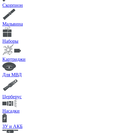
Скорпион
Мальвина
Наборы
Картриджи
Для МВД
Церберус
Насадки
ЗУ и АКБ