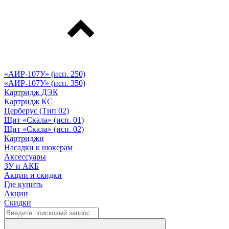
«АИР-107У» (исп. 250)
«АИР-107У» (исп. 350)
Картридж ДЭК
Картридж КС
Церберус (Тип 02)
Щит «Скала» (исп. 01)
Щит «Скала» (исп. 02)
Картриджи
Насадки к шокерам
Аксессуары
ЗУ и АКБ
Акции и скидки
Где купить
Акции
Скидки