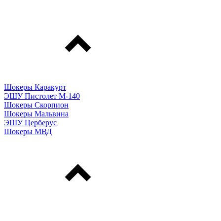
Шокеры Каракурт
ЭШУ Пистолет М-140
Шокеры Скорпион
Шокеры Мальвина
ЭШУ Церберус
Шокеры МВД