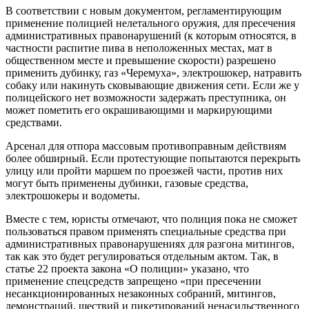
В соответствии с новым документом, регламентирующим
применение полицией нелетального оружия, для пресечения
административных правонарушений (к которым относятся, в
частности распитие пива в неположенных местах, мат в
общественном месте и превышение скорости) разрешено
применить дубинку, газ «Черемуха», электрошокер, натравить
собаку или накинуть сковывающие движения сети. Если же у
полицейского нет возможности задержать преступника, он
может пометить его окрашивающими и маркирующими
средствами.
Арсенал для отпора массовым противоправным действиям
более обширный. Если протестующие попытаются перекрыть
улицу или пройти маршем по проезжей части, против них
могут быть применены дубинки, газовые средства,
электрошокеры и водометы.
Вместе с тем, юристы отмечают, что полиция пока не сможет
пользоваться правом применять специальные средства при
административных правонарушениях для разгона митингов,
так как это будет регулироваться отдельным актом. Так, в
статье 22 проекта закона «О полиции» указано, что
применение спецсредств запрещено «при пресечении
несанкционированных незаконных собраний, митингов,
демонстраций, шествий и пикетирований ненасильственного