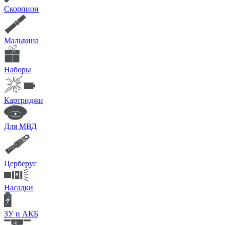
Скорпион
Мальвина
Наборы
Картриджи
Для МВД
Церберус
Насадки
ЗУ и АКБ