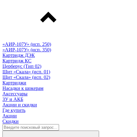
«АИР-107У» (исп. 250)
«АИР-107У» (исп. 350)
Картридж ДЭК
Картридж КС
Церберус (Тип 02)
Щит «Скала» (исп. 01)
Щит «Скала» (исп. 02)
Картриджи
Насадки к шокерам
Аксессуары
ЗУ и АКБ
Акции и скидки
Где купить
Акции
Скидки