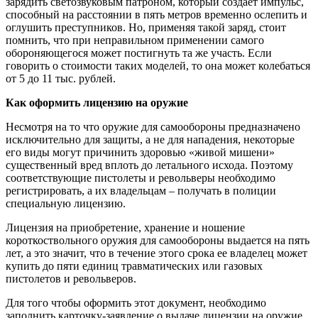
зарядить светозвуковым патроном, который создает импульс,
способный на расстоянии в пять метров временно ослепить и
оглушить преступников. Но, применяя такой заряд, стоит
помнить, что при неправильном применении самого
обороняющегося может постигнуть та же участь. Если
говорить о стоимости таких моделей, то она может колебаться
от 5 до 11 тыс. рублей.
Как оформить лицензию на оружие
Несмотря на то что оружие для самообороны предназначено
исключительно для защиты, а не для нападения, некоторые
его виды могут причинить здоровью «живой мишени»
существенный вред вплоть до летального исхода. Поэтому
соответствующие пистолеты и револьверы необходимо
регистрировать, а их владельцам – получать в полиции
специальную лицензию.
Лицензия на приобретение, хранение и ношение
короткоствольного оружия для самообороны выдается на пять
лет, а это значит, что в течение этого срока ее владелец может
купить до пяти единиц травматических или газовых
пистолетов и револьверов.
Для того чтобы оформить этот документ, необходимо
заполнить карточку-заявление о выдаче лицензии на оружие,