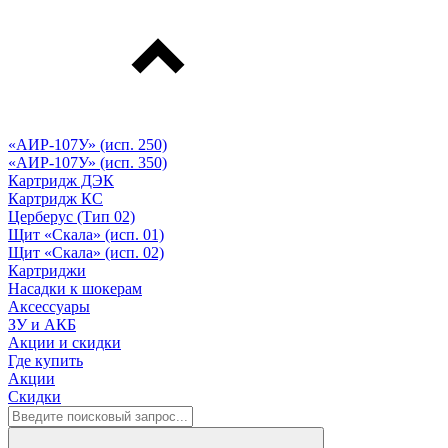
«АИР-107У» (исп. 250)
«АИР-107У» (исп. 350)
Картридж ДЭК
Картридж КС
Церберус (Тип 02)
Щит «Скала» (исп. 01)
Щит «Скала» (исп. 02)
Картриджи
Насадки к шокерам
Аксессуары
ЗУ и АКБ
Акции и скидки
Где купить
Акции
Скидки