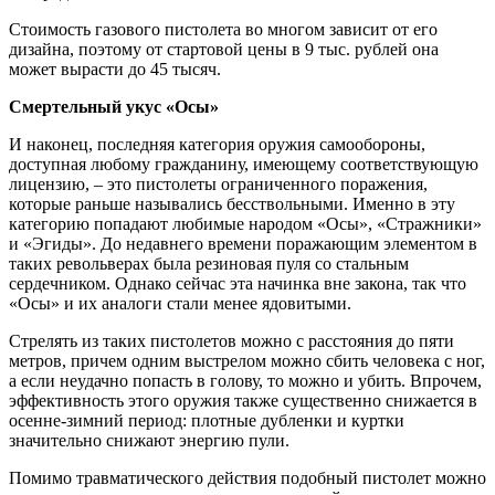
Стоимость газового пистолета во многом зависит от его
дизайна, поэтому от стартовой цены в 9 тыс. рублей она
может вырасти до 45 тысяч.
Смертельный укус «Осы»
И наконец, последняя категория оружия самообороны,
доступная любому гражданину, имеющему соответствующую
лицензию, – это пистолеты ограниченного поражения,
которые раньше назывались бесствольными. Именно в эту
категорию попадают любимые народом «Осы», «Стражники»
и «Эгиды». До недавнего времени поражающим элементом в
таких револьверах была резиновая пуля со стальным
сердечником. Однако сейчас эта начинка вне закона, так что
«Осы» и их аналоги стали менее ядовитыми.
Стрелять из таких пистолетов можно с расстояния до пяти
метров, причем одним выстрелом можно сбить человека с ног,
а если неудачно попасть в голову, то можно и убить. Впрочем,
эффективность этого оружия также существенно снижается в
осенне-зимний период: плотные дубленки и куртки
значительно снижают энергию пули.
Помимо травматического действия подобный пистолет можно