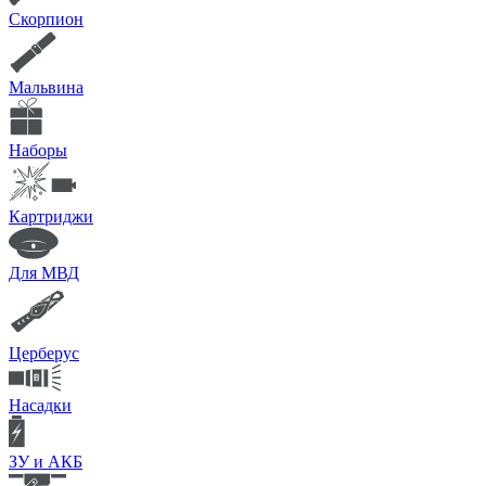
Скорпион
Мальвина
Наборы
Картриджи
Для МВД
Церберус
Насадки
ЗУ и АКБ