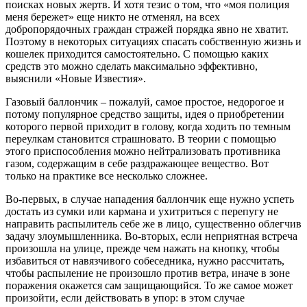
поисках новых жертв. И хотя тезис о том, что «моя полиция
меня бережет» еще никто не отменял, на всех
добропорядочных граждан стражей порядка явно не хватит.
Поэтому в некоторых ситуациях спасать собственную жизнь и
кошелек приходится самостоятельно. С помощью каких
средств это можно сделать максимально эффективно,
выяснили «Новые Известия».
Газовый баллончик – пожалуй, самое простое, недорогое и
потому популярное средство защиты, идея о приобретении
которого первой приходит в голову, когда ходить по темным
переулкам становится страшновато. В теории с помощью
этого приспособления можно нейтрализовать противника
газом, содержащим в себе раздражающее вещество. Вот
только на практике все несколько сложнее.
Во-первых, в случае нападения баллончик еще нужно успеть
достать из сумки или кармана и ухитриться с перепугу не
направить распылитель себе же в лицо, существенно облегчив
задачу злоумышленника. Во-вторых, если неприятная встреча
произошла на улице, прежде чем нажать на кнопку, чтобы
избавиться от навязчивого собеседника, нужно рассчитать,
чтобы распыление не произошло против ветра, иначе в зоне
поражения окажется сам защищающийся. То же самое может
произойти, если действовать в упор: в этом случае