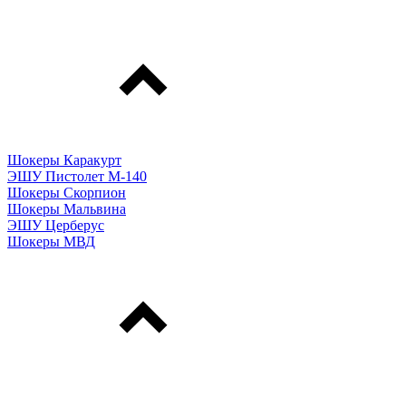
Шокеры Каракурт
ЭШУ Пистолет М-140
Шокеры Скорпион
Шокеры Мальвина
ЭШУ Церберус
Шокеры МВД