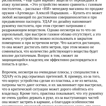
распыления, – еще один вариант защиты от перешедших в
атаку хулиганов. «Это устройство можно сравнить с газовым
пистолетом, – рассказал «НИ» менеджер магазина по продаже
оружия «Артемида» Алексей Нарышкин. – Купить его может
любой желающий по достижении совершеннолетия и при
предъявлении паспорта. УДАР по дизайну напоминает
рукоятку пистолета, при этом стреляет патронами с
раздражающим веществом. Однако несмотря на то что он
аэрозольный, при выстреле газовое облако отсутствует, а это
значит, что устройство можно использовать в закрытом
помещении и при встречном ветре. Что касается дистанции,
то она может достигать пяти метров, при этом можно не
сомневаться, что количество действующего вещества будет
вполне достаточным. Вопрос в том, сможет ли
защищающийся владелец им эффективно распорядиться и
попасть в цель».
Впрочем, несмотря на очевидные плюсы, у специалистов к
УДАРу есть ряд серьезных претензий. К примеру, из-за того,
что корпус устройства сделан из пластика, а не из металла,
патроны часто дают осечки, и их заклинивает при выстрелах,
что в критической ситуации может дорого обойтись его
владельцу. Кроме того, практика показывает, что эту рукоятку
не очень удобно держать в руке, из-за выступающих частей
она может застрять в кармане, а благодаря особенностям