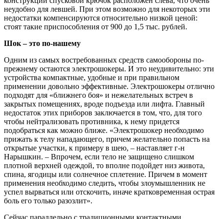
конструкции спусковой крючок расположен слева, что очень
неудобно для левшей. При этом возможно для некоторых эти
недостатки компенсируются относительно низкой ценой:
стоят такие приспособления от 900 до 1,5 тыс. рублей.
Шок – это по-нашему
Одним из самых востребованных средств самообороны по-
прежнему остаются электрошокеры. И это неудивительно: эти
устройства компактные, удобные и при правильном
применении довольно эффективные. Электрошокеры отлично
подходят для «ближнего боя» и нежелательных встреч в
закрытых помещениях, вроде подъезда или лифта. Главный
недостаток этих приборов заключается в том, что, для того
чтобы нейтрализовать противника, к нему придется
подобраться как можно ближе. «Электрошокер необходимо
прижать к телу нападающего, причем желательно попасть на
открытые участки, к примеру в шею, – наставляет г-н
Нарышкин. – Впрочем, если тело не защищено слишком
плотной верхней одеждой, то вполне подойдет низ живота,
спина, ягодицы или солнечное сплетение. Причем в момент
применения необходимо следить, чтобы злоумышленник не
успел вырваться или отскочить, иначе кратковременная острая
боль его только разозлит».
Сейчас параллельно с традиционными контактными