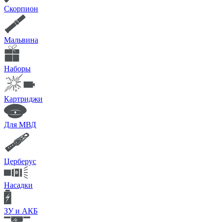
Скорпион
Мальвина
Наборы
Картриджи
Для МВД
Церберус
Насадки
ЗУ и АКБ