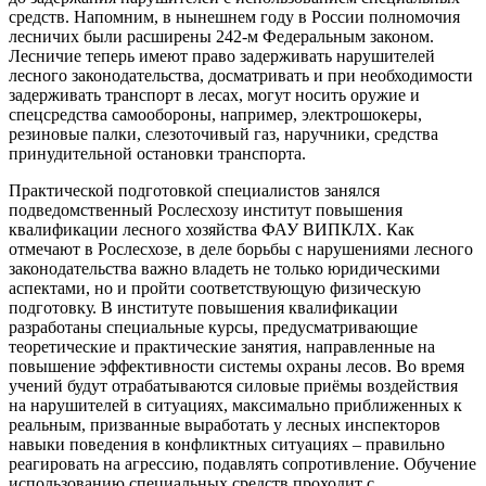
средств. Напомним, в нынешнем году в России полномочия
лесничих были расширены 242-м Федеральным законом.
Лесничие теперь имеют право задерживать нарушителей
лесного законодательства, досматривать и при необходимости
задерживать транспорт в лесах, могут носить оружие и
спецсредства самообороны, например, электрошокеры,
резиновые палки, слезоточивый газ, наручники, средства
принудительной остановки транспорта.
Практической подготовкой специалистов занялся
подведомственный Рослесхозу институт повышения
квалификации лесного хозяйства ФАУ ВИПКЛХ. Как
отмечают в Рослесхозе, в деле борьбы с нарушениями лесного
законодательства важно владеть не только юридическими
аспектами, но и пройти соответствующую физическую
подготовку. В институте повышения квалификации
разработаны специальные курсы, предусматривающие
теоретические и практические занятия, направленные на
повышение эффективности системы охраны лесов. Во время
учений будут отрабатываются силовые приёмы воздействия
на нарушителей в ситуациях, максимально приближенных к
реальным, призванные выработать у лесных инспекторов
навыки поведения в конфликтных ситуациях – правильно
реагировать на агрессию, подавлять сопротивление. Обучение
использованию специальных средств проходит с