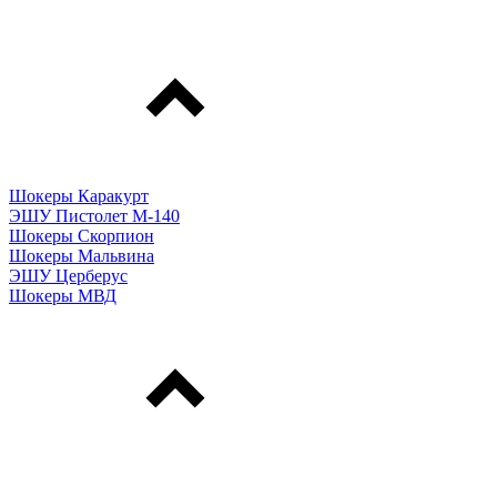
Шокеры Каракурт
ЭШУ Пистолет М-140
Шокеры Скорпион
Шокеры Мальвина
ЭШУ Церберус
Шокеры МВД