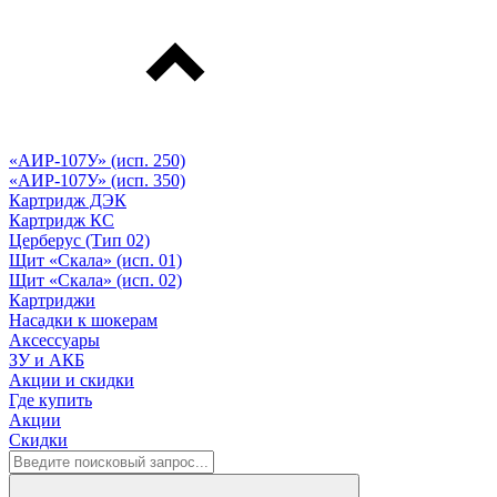
«АИР-107У» (исп. 250)
«АИР-107У» (исп. 350)
Картридж ДЭК
Картридж КС
Церберус (Тип 02)
Щит «Скала» (исп. 01)
Щит «Скала» (исп. 02)
Картриджи
Насадки к шокерам
Аксессуары
ЗУ и АКБ
Акции и скидки
Где купить
Акции
Скидки