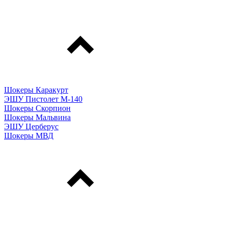
Шокеры Каракурт
ЭШУ Пистолет М-140
Шокеры Скорпион
Шокеры Мальвина
ЭШУ Церберус
Шокеры МВД