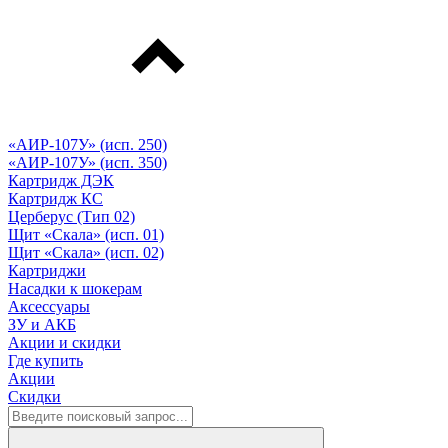
«АИР-107У» (исп. 250)
«АИР-107У» (исп. 350)
Картридж ДЭК
Картридж КС
Церберус (Тип 02)
Щит «Скала» (исп. 01)
Щит «Скала» (исп. 02)
Картриджи
Насадки к шокерам
Аксессуары
ЗУ и АКБ
Акции и скидки
Где купить
Акции
Скидки