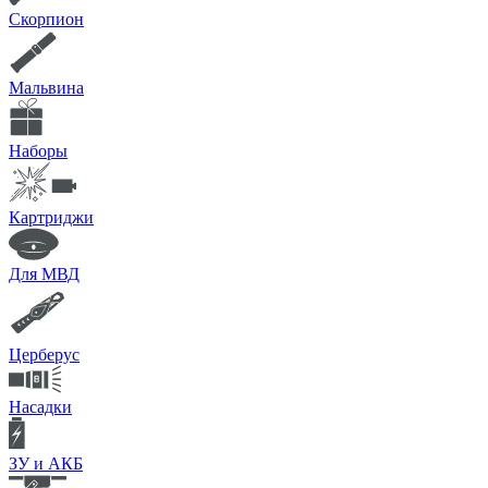
Скорпион
Мальвина
Наборы
Картриджи
Для МВД
Церберус
Насадки
ЗУ и АКБ