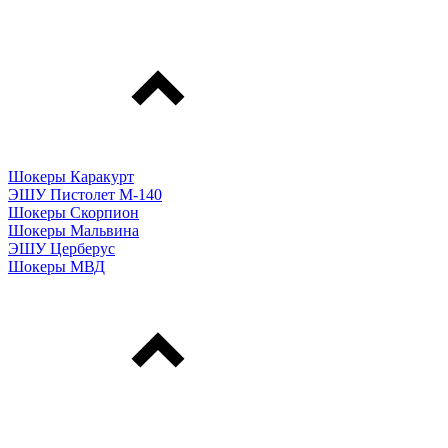
Шокеры Каракурт
ЭШУ Пистолет М-140
Шокеры Скорпион
Шокеры Мальвина
ЭШУ Церберус
Шокеры МВД