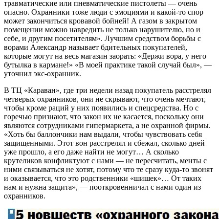
травматические или пневматические пистолеты — очень
опасно. Охранники тоже люди с эмоциями и какой-то спор
может закончиться кровавой бойней! А газом в закрытом
помещении можно навредить не только нарушителю, но и
себе, и другим посетителям». Лучшим средством борьбы с
ворами Александр называет бдительных покупателей,
которые могут на весь магазин заорать: «Держи вора, у него
бутылка в кармане!» «В моей практике такой случай был», —
уточнил экс-охранник.
В ТЦ «Караван», где три недели назад покупатель расстрелял
четверых охранников, они не скрывают, что очень мечтают,
чтобы кроме раций у них появились и спецсредства. Но с
горечью признают, что закон их не касается, поскольку они
являются сотрудниками гипермаркета, а не охранной фирмы.
«Хоть бы баллончики нам выдали, чтобы чувствовать себя
защищенными. Этот вон расстрелял и сбежал, сколько дней
уже прошло, а его даже найти не могут… А сколько
крутеликов конфликтуют с нами — не пересчитать, менты с
ними связываться не хотят, потому что те сразу куда-то звонят
и оказывается, что это родственники «шишек»… От таких
нам и нужна защита», — пооткровенничал с нами один из
охранников.