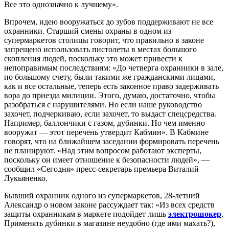
Все это однозначно к лучшему».
Впрочем, идею вооружаться до зубов поддерживают не все
охранники. Старший смены охраны в одном из
супермаркетов столицы говорит, что правильно в законе
запрещено использовать пистолеты в местах большого
скопления людей, поскольку это может привести к
непоправимым последствиям: «До четверга охранники в зале,
по большому счету, были такими же гражданскими лицами,
как и все остальные, теперь есть законное право задерживать
вора до приезда милиции. Этого, думаю, достаточно, чтобы
разобраться с нарушителями. Но если наше руководство
захочет, подчеркиваю, если захочет, то выдаст спецсредства.
Например, баллончики с газом, дубинки. Но чем именно
вооружат — этот перечень утвердит Кабмин». В Кабмине
говорят, что на ближайшем заседании формировать перечень
не планируют. «Над этим вопросом работают эксперты,
поскольку он имеет отношение к безопасности людей», —
сообщил «Сегодня» пресс-секретарь премьера Виталий
Лукьяненко.
Бывший охранник одного из супермаркетов, 28-летний
Александр о новом законе рассуждает так: «Из всех средств
защиты охранникам в маркете подойдет лишь
электрошокер
.
Применять дубинки в магазине неудобно (где ими махать?),