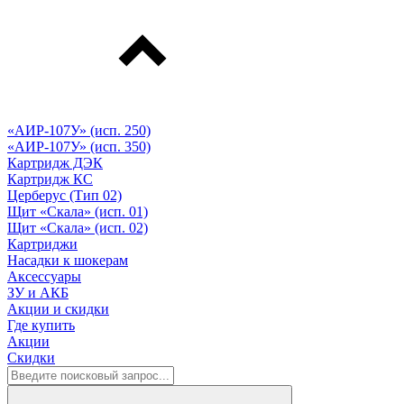
«АИР-107У» (исп. 250)
«АИР-107У» (исп. 350)
Картридж ДЭК
Картридж КС
Церберус (Тип 02)
Щит «Скала» (исп. 01)
Щит «Скала» (исп. 02)
Картриджи
Насадки к шокерам
Аксессуары
ЗУ и АКБ
Акции и скидки
Где купить
Акции
Скидки