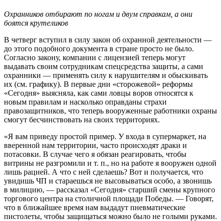
Охранников отбирают по ногам и двум справкам, а они
боятся крутеликов
В четверг вступил в силу закон об охранной деятельности —
до этого подобного документа в стране просто не было.
Согласно закону, компании с лицензией теперь могут
выдавать своим сотрудникам спецсредства защиты, а сами
охранники — применять силу к нарушителям и обыскивать
их (см. графику). В первые дни «сторожевой» реформы
«Сегодня» выясняла, как сами ловцы воров относятся к
новым правилам и насколько оправданы страхи
правозащитников, что теперь вооруженные работники охраны
смогут бесчинствовать на своих территориях.
«Я вам приведу простой пример. У входа в супермаркет, на
вверенной нам территории, часто происходят драки и
потасовки. В случае чего я обязан реагировать, чтобы
витрины не разгромили и т. п., но на работе я вооружен одной
лишь рацией. А что с ней сделаешь? Вот и получается, что
увидишь ЧП и стараешься не высовываться особо, а звонишь
в милицию, — рассказал «Сегодня» старший смены крупного
торгового центра на столичной площади Победы. — Говорят,
что в ближайшее время нам выдадут пневматические
пистолеты, чтобы защищаться можно было не голыми руками.