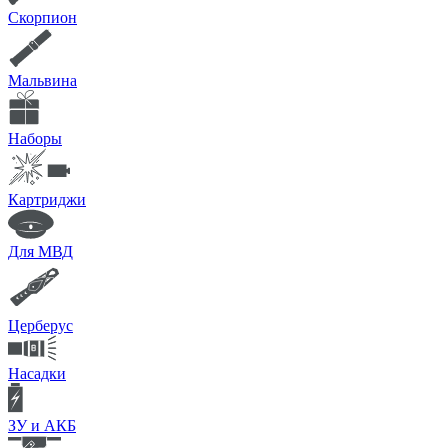
Скорпион
Мальвина
Наборы
Картриджи
Для МВД
Церберус
Насадки
ЗУ и АКБ