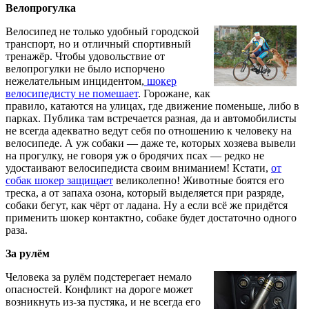
Велопрогулка
Велосипед не только удобный городской
транспорт, но и отличный спортивный
тренажёр. Чтобы удовольствие от
велопрогулки не было испорчено
нежелательным инцидентом,
шокер
велосипедисту не помешает
. Горожане, как
правило, катаются на улицах, где движение поменьше, либо в
парках. Публика там встречается разная, да и автомобилисты
не всегда адекватно ведут себя по отношению к человеку на
велосипеде. А уж собаки — даже те, которых хозяева вывели
на прогулку, не говоря уж о бродячих псах — редко не
удостаивают велосипедиста своим вниманием! Кстати,
от
собак шокер защищает
великолепно! Животные боятся его
треска, а от запаха озона, который выделяется при разряде,
собаки бегут, как чёрт от ладана. Ну а если всё же придётся
применить шокер контактно, собаке будет достаточно одного
раза.
За рулём
Человека за рулём подстерегает немало
опасностей. Конфликт на дороге может
возникнуть из-за пустяка, и не всегда его