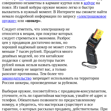
совершенно незаметны в кармане куртки или в
кобуре
на
поясе. Из такой кобуры оружие можно легко и быстро
выхватить в нужный момент. В Интернете вы сможете найти
немало подробной информации по запросу
«электрошоковое
оружие»
или
«шокер»
.
Следует отметить, что электрошокер не
относится к вещам, при покупке которых
следует стремиться к экономии. Разброс
цен у продавцов достаточно велик, но
хороший надёжный шокер не может стоить
меньше 7 тысяч рублей. Продаётся много
дешёвых моделей, но эти китайские
подделки с ценой до полутора тысяч
рублей никак нельзя назвать оружием.
Такой шокер не защитит вас, а только
разозлит противника. Тем более что
законодательство
запрещает использовать на территории
России шокеры, произведенные за рубежом.
Выбирая оружие, посоветуйтесь с продавцом-консультантом,
уточните, есть ли гарантийная мастерская, узнайте её адрес и
телефон. Обязательно позвоните по предоставленному
номеру, и убедитесь, что мастерская существует и все
гарантии, о которых рассказал продавец, действительны. При