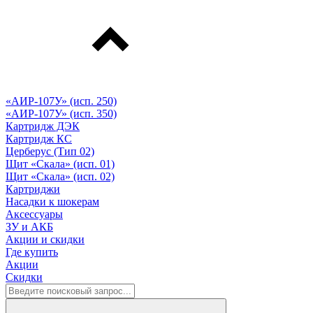
«АИР-107У» (исп. 250)
«АИР-107У» (исп. 350)
Картридж ДЭК
Картридж КС
Церберус (Тип 02)
Щит «Скала» (исп. 01)
Щит «Скала» (исп. 02)
Картриджи
Насадки к шокерам
Аксессуары
ЗУ и АКБ
Акции и скидки
Где купить
Акции
Скидки