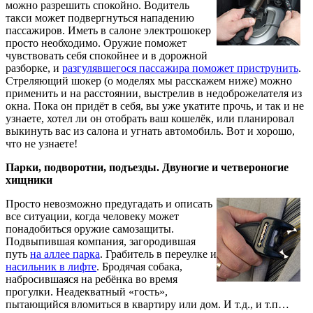
можно разрешить спокойно. Водитель
такси может подвергнуться нападению
пассажиров. Иметь в салоне электрошокер
просто необходимо. Оружие поможет
чувствовать себя спокойнее и в дорожной
разборке, и
разгулявшегося пассажира поможет приструнить
.
Стреляющий шокер (о моделях мы расскажем ниже) можно
применить и на расстоянии, выстрелив в недоброжелателя из
окна. Пока он придёт в себя, вы уже укатите прочь, и так и не
узнаете, хотел ли он отобрать ваш кошелёк, или планировал
выкинуть вас из салона и угнать автомобиль. Вот и хорошо,
что не узнаете!
Парки, подворотни, подъезды. Двуногие и четвероногие
хищники
Просто невозможно предугадать и описать
все ситуации, когда человеку может
понадобиться оружие самозащиты.
Подвыпившая компания, загородившая
путь
на аллее парка
. Грабитель в переулке и
насильник в лифте
. Бродячая собака,
набросившаяся на ребёнка во время
прогулки. Неадекватный «гость»,
пытающийся вломиться в квартиру или дом. И т.д., и т.п…