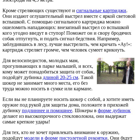
Кроме стреляющих существуют и
сигнальные картриджи
.
Они издают оглушительный выстрел вместе с яркой световой
вспышкой. С помощью сигнального картриджа можно
ошеломить нападающих: внезапный выстрел со вспышкой
кого угодно введут в ступор! Поможет он и свору бродячих
собак отпугнуть, и подать сигнал бедствия. Например,
заблудившись в лесу, лучше выстрелить, чем кричать «Ау!»:
картридж стреляет громче, чем человек сумеет крикнуть.
Для велосипедистов, молодых мам,
прогуливающих в парке малышей, и всех,
кому может понадобиться защита от собак,
подойдёт дубинка
длиной 20-25 см
. Такой
шокер не занимает много места, его без
труда можно носить в сумке или кармане.
Если вы не планируете носить шокер с собой, а хотите иметь
оружие под рукой для защиты дома, положите в прихожей
дубинку
подлиннее и помощнее
. Шокеры в
форме дубинок
делают из высокопрочного стекловолокна, они выдержат
самые крепкие удары!
Для тех, кто не хочет привлекать внимание к оружию,
подойдут
модели в форме пистолетной рукоятки
. Они будут