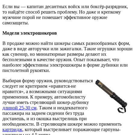
Если вы — капитан десантных войск или боксёр-разрядник,
то найдёте способ решить проблему. Но даже и крепкому
мужчине порой не помешает эффективное оружие
самозащиты.
Модели электрошокеров
В продаже можно найти шокеры самых разнообразных форм,
даже в виде авторучки или зажигалки. Такие игрушки хороши
как сувенир, но миниатюрные размеры делают их
бесполезными в качестве оружия. Опыт показывает, что
наиболее эффективны электрошокеры в форме дубинки или
пистолетной рукоятки.
Выбирая форму оружия, руководствоваться
следует не критерием «нравится-не
нравится», а возможными ситуациями
применения. К примеру, автомобилисту
лучше иметь стреляющий шокер-дубинку
длиной 25-30 см
. Таким и неадекватного
пассажира на заднем сидении без труда
достанешь, и из окошка выстрелишь при
необходимости. В стреляющем шокере можно применить
картридж
, который выстреливает поражающие гарпуны-
электроды на 4,5 метра.