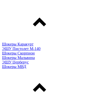
Шокеры Каракурт
ЭШУ Пистолет М-140
Шокеры Скорпион
Шокеры Мальвина
ЭШУ Церберус
Шокеры МВД