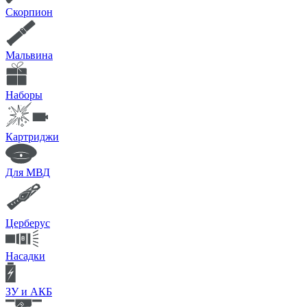
Скорпион
Мальвина
Наборы
Картриджи
Для МВД
Церберус
Насадки
ЗУ и АКБ