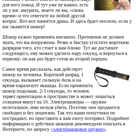
для него повод. И тут уже не важно, есть
ли у вас закурить, знаете ли вы, «скока
время» и что ответите на любой другой
вопрос. Вот-вот начнётся драка. И здесь будет неплохо, если у
вас окажется шокер!
Шокер нужно применять внезапно. Противник не должен
знать, что вы вооружены. Резко и быстро угостите коротким
разрядом того, кто стоит к вам ближе. Тут же достаньте
следующего, ему можно уделить пару секунд, и вернуться к
первому: он как раз будет готов ко второй порции.
Самое время рассказать, как действует
шокер на человека. Короткий разряд, 1
секунда, вызывает сильную боль и на
время парализует мышцы. Если применить
шокер подольше, 2-3 секунды, то человек
теряет ориентацию в пространстве и может лишиться
сознания минут на 10. Электрошокеры — оружие
нелетальное, ими нельзя убить. Поэтому они продаются
свободно и без лицензии. Так что ваши попутчики не
пострадают, но приставать к вам охоту потеряют. Подробнее
информацию о действии шокеров рекомендуем поискать в
Интернете, по запросу
«электрошоковое оружие»
.