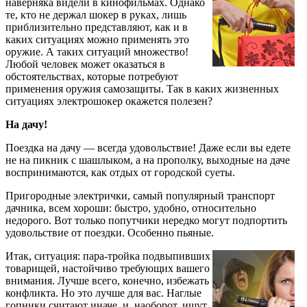
наверняка видели в кинофильмах. Однако
те, кто не держал шокер в руках, лишь
приблизительно представляют, как и в
каких ситуациях можно применять это
оружие. А таких ситуаций множество!
Любой человек может оказаться в
обстоятельствах, которые потребуют
применения оружия самозащиты. Так в каких жизненных
ситуациях электрошокер окажется полезен?
На дачу!
Поездка на дачу — всегда удовольствие! Даже если вы едете
не на пикник с шашлыком, а на прополку, выходные на даче
воспринимаются, как отдых от городской суеты.
Пригородные электрички, самый популярный транспорт
дачника, всем хороши: быстро, удобно, относительно
недорого. Вот только попутчики нередко могут подпортить
удовольствие от поездки. Особенно пьяные.
Итак, ситуация: пара-тройка подвыпивших
товарищей, настойчиво требующих вашего
внимания. Лучше всего, конечно, избежать
конфликта. Но это лучше для вас. Наглые
гопники считают иначе, и, наоборот, ищут