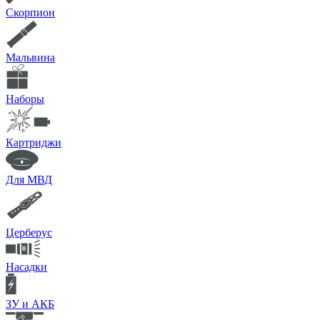
Скорпион
Мальвина
Наборы
Картриджи
Для МВД
Церберус
Насадки
ЗУ и АКБ