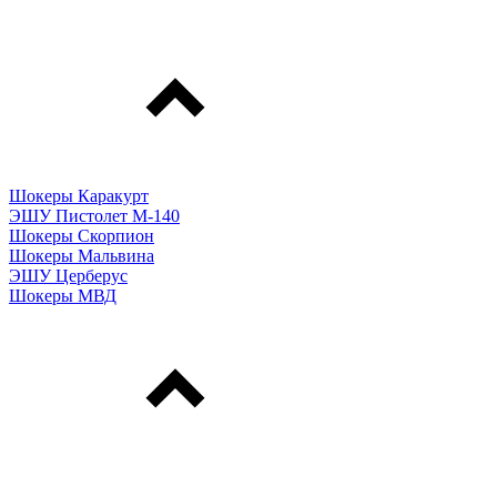
Шокеры Каракурт
ЭШУ Пистолет М-140
Шокеры Скорпион
Шокеры Мальвина
ЭШУ Церберус
Шокеры МВД