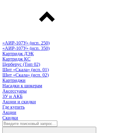
«АИР-107У» (исп. 250)
«АИР-107У» (исп. 350)
Картридж ДЭК
Картридж КС
Церберус (Тип 02)
Щит «Скала» (исп. 01)
Щит «Скала» (исп. 02)
Картриджи
Насадки к шокерам
Аксессуары
ЗУ и АКБ
Акции и скидки
Где купить
Акции
Скидки