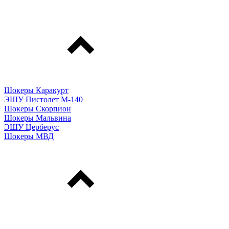
Шокеры Каракурт
ЭШУ Пистолет М-140
Шокеры Скорпион
Шокеры Мальвина
ЭШУ Церберус
Шокеры МВД