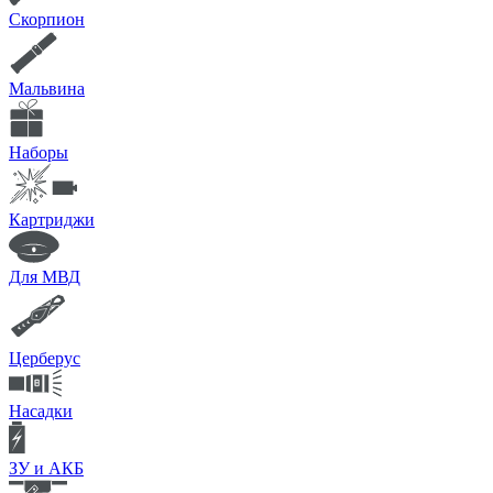
Скорпион
Мальвина
Наборы
Картриджи
Для МВД
Церберус
Насадки
ЗУ и АКБ