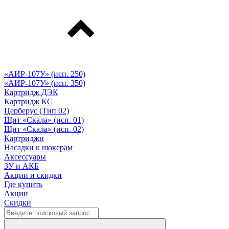
«АИР-107У» (исп. 250)
«АИР-107У» (исп. 350)
Картридж ДЭК
Картридж КС
Церберус (Тип 02)
Щит «Скала» (исп. 01)
Щит «Скала» (исп. 02)
Картриджи
Насадки к шокерам
Аксессуары
ЗУ и АКБ
Акции и скидки
Где купить
Акции
Скидки