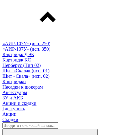
«АИР-107У» (исп. 250)
«АИР-107У» (исп. 350)
Картридж ДЭК
Картридж КС
Церберус (Тип 02)
Щит «Скала» (исп. 01)
Щит «Скала» (исп. 02)
Картриджи
Насадки к шокерам
Аксессуары
ЗУ и АКБ
Акции и скидки
Где купить
Акции
Скидки