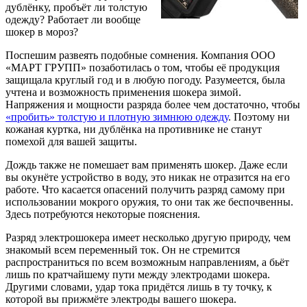
дублёнку, пробъёт ли толстую
одежду? Работает ли вообще
шокер в мороз?
Поспешим развеять подобные сомнения. Компания ООО
«МАРТ ГРУПП» позаботилась о том, чтобы её продукция
защищала круглый год и в любую погоду. Разумеется, была
учтена и возможность применения шокера зимой.
Напряжения и мощности разряда более чем достаточно, чтобы
«пробить» толстую и плотную зимнюю одежду
. Поэтому ни
кожаная куртка, ни дублёнка на противнике не станут
помехой для вашей защиты.
Дождь также не помешает вам применять шокер. Даже если
вы окунёте устройство в воду, это никак не отразится на его
работе. Что касается опасений получить разряд самому при
использовании мокрого оружия, то они так же беспочвенны.
Здесь потребуются некоторые пояснения.
Разряд электрошокера имеет несколько другую природу, чем
знакомый всем переменный ток. Он не стремится
распространиться по всем возможным направлениям, а бьёт
лишь по кратчайшему пути между электродами шокера.
Другими словами, удар тока придётся лишь в ту точку, к
которой вы прижмёте электроды вашего шокера.