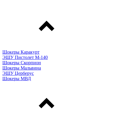
Шокеры Каракурт
ЭШУ Пистолет М-140
Шокеры Скорпион
Шокеры Мальвина
ЭШУ Церберус
Шокеры МВД