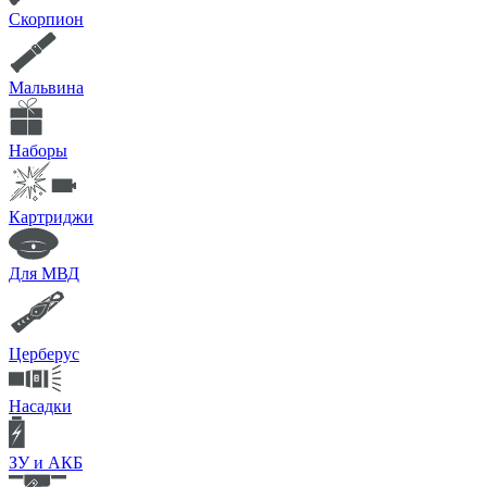
Скорпион
Мальвина
Наборы
Картриджи
Для МВД
Церберус
Насадки
ЗУ и АКБ