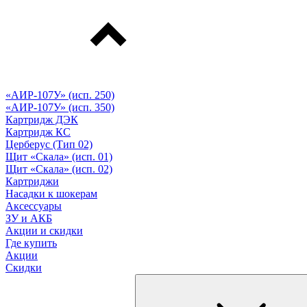
«АИР-107У» (исп. 250)
«АИР-107У» (исп. 350)
Картридж ДЭК
Картридж КС
Церберус (Тип 02)
Щит «Скала» (исп. 01)
Щит «Скала» (исп. 02)
Картриджи
Насадки к шокерам
Аксессуары
ЗУ и АКБ
Акции и скидки
Где купить
Акции
Скидки