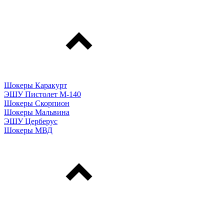
Шокеры Каракурт
ЭШУ Пистолет М-140
Шокеры Скорпион
Шокеры Мальвина
ЭШУ Церберус
Шокеры МВД