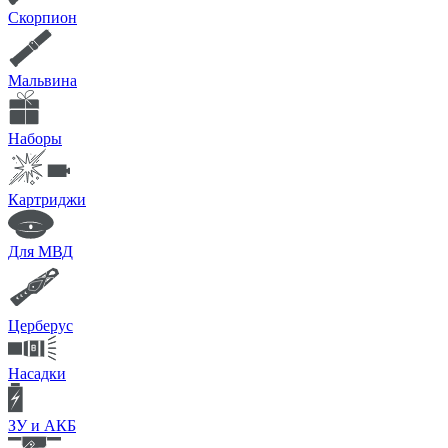
Скорпион
Мальвина
Наборы
Картриджи
Для МВД
Церберус
Насадки
ЗУ и АКБ