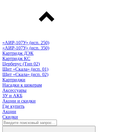
«АИР-107У» (исп. 250)
«АИР-107У» (исп. 350)
Картридж ДЭК
Картридж КС
Церберус (Тип 02)
Щит «Скала» (исп. 01)
Щит «Скала» (исп. 02)
Картриджи
Насадки к шокерам
Аксессуары
ЗУ и АКБ
Акции и скидки
Где купить
Акции
Скидки