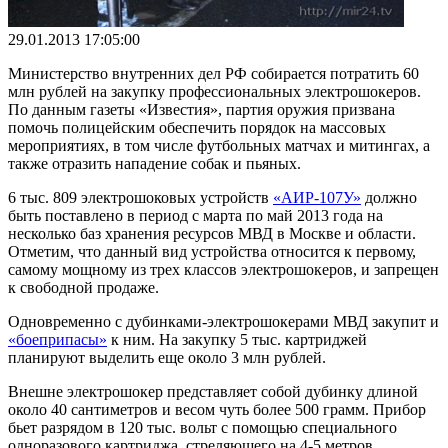
29.01.2013 17:05:00
Министерство внутренних дел РФ собирается потратить 60
млн рублей на закупку профессиональных электрошокеров.
По данным газеты «Известия», партия оружия призвана
помочь полицейским обеспечить порядок на массовых
мероприятиях, в том числе футбольных матчах и митингах, а
также отразить нападение собак и пьяных.
6 тыс. 809 электрошоковых устройств
«АИР-107У»
должно
быть поставлено в период с марта по май 2013 года на
несколько баз хранения ресурсов МВД в Москве и области.
Отметим, что данный вид устройства относится к первому,
самому мощному из трех классов электрошокеров, и запрещен
к свободной продаже.
Одновременно с дубинками-электрошокерами МВД закупит и
«боеприпасы»
к ним. На закупку 5 тыс. картриджей
планируют выделить еще около 3 млн рублей.
Внешне электрошокер представляет собой дубинку длиной
около 40 сантиметров и весом чуть более 500 грамм. Прибор
бьет разрядом в 120 тыс. вольт с помощью специального
одноразового картриджа, стреляющего на 4-5 метров.