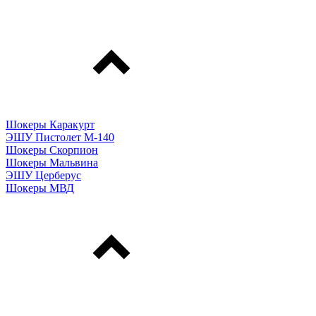
Шокеры Каракурт
ЭШУ Пистолет М-140
Шокеры Скорпион
Шокеры Мальвина
ЭШУ Церберус
Шокеры МВД