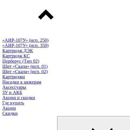
«АИР-107У» (исп. 250)
«АИР-107У» (исп. 350)
Картридж ДЭК
Картридж КС
Церберус (Тип 02)
Щит «Скала» (исп. 01)
Щит «Скала» (исп. 02)
Картриджи
Насадки к шокерам
Аксессуары
ЗУ и АКБ
Акции и скидки
Где купить
Акции
Скидки