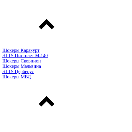
Шокеры Каракурт
ЭШУ Пистолет М-140
Шокеры Скорпион
Шокеры Мальвина
ЭШУ Церберус
Шокеры МВД