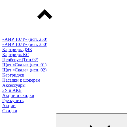
«АИР-107У» (исп. 250)
«АИР-107У» (исп. 350)
Картридж ДЭК
Картридж КС
Церберус (Тип 02)
Щит «Скала» (исп. 01)
Щит «Скала» (исп. 02)
Картриджи
Насадки к шокерам
Аксессуары
ЗУ и АКБ
Акции и скидки
Где купить
Акции
Скидки