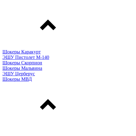
Шокеры Каракурт
ЭШУ Пистолет М-140
Шокеры Скорпион
Шокеры Мальвина
ЭШУ Церберус
Шокеры МВД