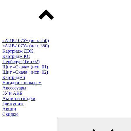
«АИР-107У» (исп. 250)
«АИР-107У» (исп. 350)
Картридж ДЭК
Картридж КС
Церберус (Тип 02)
Щит «Скала» (исп. 01)
Щит «Скала» (исп. 02)
Картриджи
Насадки к шокерам
Аксессуары
ЗУ и АКБ
Акции и скидки
Где купить
Акции
Скидки