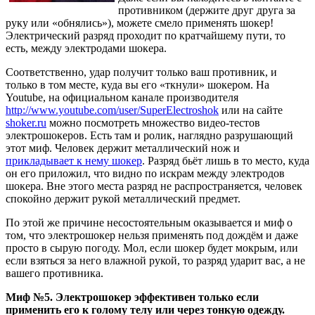
противником (держите друг друга за
руку или «обнялись»), можете смело применять шокер!
Электрический разряд проходит по кратчайшему пути, то
есть, между электродами шокера.
Соответственно, удар получит только ваш противник, и
только в том месте, куда вы его «ткнули» шокером. На
Youtube, на официальном канале производителя
http://www.youtube.com/user/SuperElectroshok
или на сайте
shoker.ru
можно посмотреть множество видео-тестов
электрошокеров. Есть там и ролик, наглядно разрушающий
этот миф. Человек держит металлический нож и
прикладывает к нему шокер
. Разряд бьёт лишь в то место, куда
он его приложил, что видно по искрам между электродов
шокера. Вне этого места разряд не распространяется, человек
спокойно держит рукой металлический предмет.
По этой же причине несостоятельным оказывается и миф о
том, что электрошокер нельзя применять под дождём и даже
просто в сырую погоду. Мол, если шокер будет мокрым, или
если взяться за него влажной рукой, то разряд ударит вас, а не
вашего противника.
Миф №5. Электрошокер эффективен только если
применить его к голому телу или через тонкую одежду.