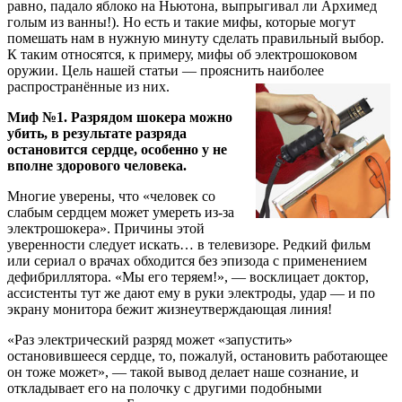
равно, падало яблоко на Ньютона, выпрыгивал ли Архимед
голым из ванны!). Но есть и такие мифы, которые могут
помешать нам в нужную минуту сделать правильный выбор.
К таким относятся, к примеру, мифы об электрошоковом
оружии. Цель нашей статьи — прояснить наиболее
распространённые из них.
Миф №1. Разрядом шокера можно
убить, в результате разряда
остановится сердце, особенно у не
вполне здорового человека.
Многие уверены, что «человек со
слабым сердцем может умереть из-за
электрошокера». Причины этой
уверенности следует искать… в телевизоре. Редкий фильм
или сериал о врачах обходится без эпизода с применением
дефибриллятора. «Мы его теряем!», — восклицает доктор,
ассистенты тут же дают ему в руки электроды, удар — и по
экрану монитора бежит жизнеутверждающая линия!
«Раз электрический разряд может «запустить»
остановившееся сердце, то, пожалуй, остановить работающее
он тоже может», — такой вывод делает наше сознание, и
откладывает его на полочку с другими подобными