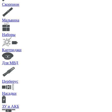
Скорпион
Мальвина
Наборы
Картриджи
Для МВД
Церберус
Насадки
ЗУ и АКБ