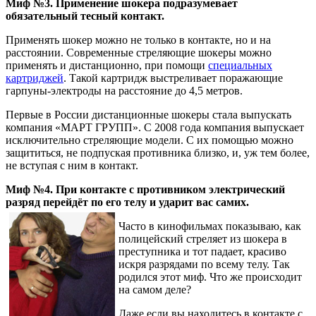
Миф №3. Применение шокера подразумевает
обязательный тесный контакт.
Применять шокер можно не только в контакте, но и на
расстоянии. Современные стреляющие шокеры можно
применять и дистанционно, при помощи
специальных
картриджей
. Такой картридж выстреливает поражающие
гарпуны-электроды на расстояние до 4,5 метров.
Первые в России дистанционные шокеры стала выпускать
компания «МАРТ ГРУПП». С 2008 года компания выпускает
исключительно стреляющие модели. С их помощью можно
защититься, не подпуская противника близко, и, уж тем более,
не вступая с ним в контакт.
Миф №4. При контакте с противником электрический
разряд перейдёт по его телу и ударит вас самих.
Часто в кинофильмах показываю, как
полицейский стреляет из шокера в
преступника и тот падает, красиво
искря разрядами по всему телу. Так
родился этот миф. Что же происходит
на самом деле?
Даже если вы находитесь в контакте с