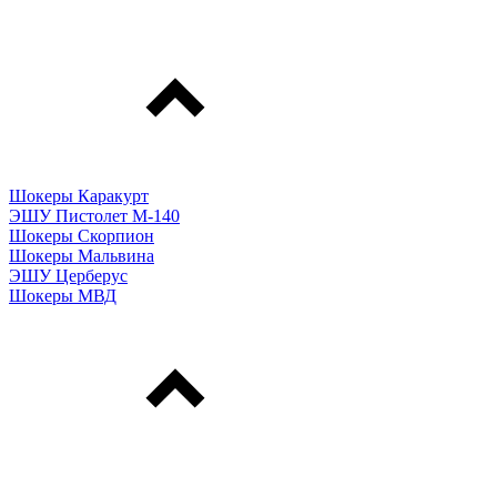
Шокеры Каракурт
ЭШУ Пистолет М-140
Шокеры Скорпион
Шокеры Мальвина
ЭШУ Церберус
Шокеры МВД