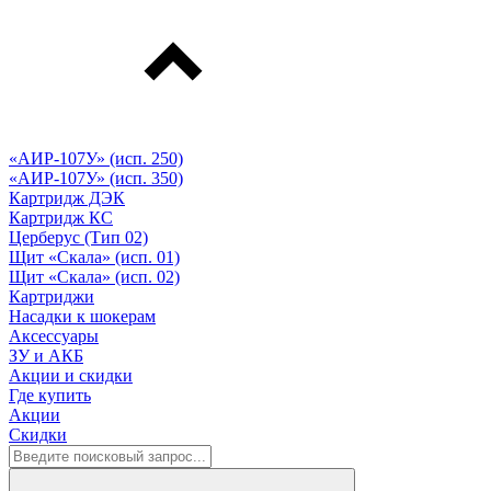
«АИР-107У» (исп. 250)
«АИР-107У» (исп. 350)
Картридж ДЭК
Картридж КС
Церберус (Тип 02)
Щит «Скала» (исп. 01)
Щит «Скала» (исп. 02)
Картриджи
Насадки к шокерам
Аксессуары
ЗУ и АКБ
Акции и скидки
Где купить
Акции
Скидки