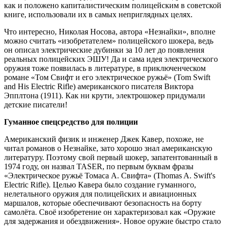
как и положено капиталистическим полицейским в советской
книге, использовали их в самых неприглядных целях.
Что интересно, Николая Носова, автора «Незнайки», вполне
можно считать «изобретателем» полицейского шокера, ведь
он описал электрические дубинки за 10 лет до появления
реальных полицейских ЭШУ! Да и сама идея электрического
оружия тоже появилась в литературе, в приключенческом
романе «Том Свифт и его электрическое ружьё» (Tom Swift
and His Electric Rifle) американского писателя Виктора
Эпплтона (1911). Как ни крути, электрошокер придумали
детские писатели!
Гуманное спецсредство для полиции
Американский физик и инженер Джек Кавер, похоже, не
читал романов о Незнайке, зато хорошо знал американскую
литературу. Поэтому свой первый шокер, запатентованный в
1974 году, он назвал TASER, по первым буквам фразы
«Электрическое ружьё Томаса А. Свифта» (Thomas A. Swift's
Electric Rifle). Целью Кавера было создание гуманного,
нелетального оружия для полицейских и авиационных
маршалов, которые обеспечивают безопасность на борту
самолёта. Своё изобретение он характеризовал как «Оружие
для задержания и обездвижения». Новое оружие быстро стало