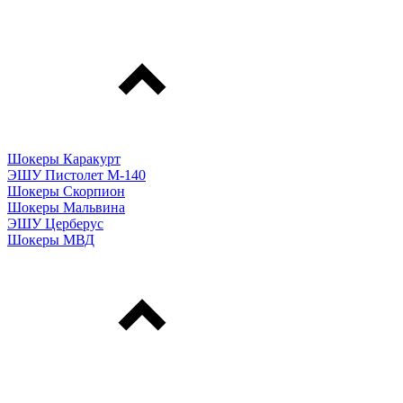
Шокеры Каракурт
ЭШУ Пистолет М-140
Шокеры Скорпион
Шокеры Мальвина
ЭШУ Церберус
Шокеры МВД