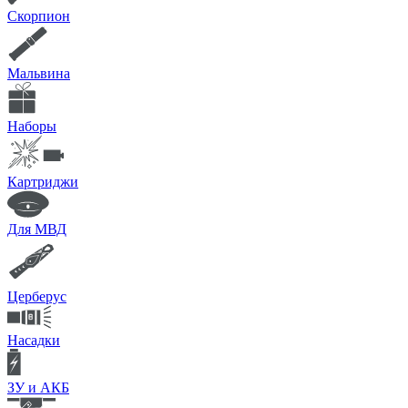
Скорпион
Мальвина
Наборы
Картриджи
Для МВД
Церберус
Насадки
ЗУ и АКБ