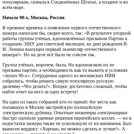
популярным, сначала в Соединённых Штатах, а позднее и во
всём мире.
Начало 90-х, Москва, Россия
В прежние времена о появлении первого отечественного
шокера написали бы, скорее всего, так: «В результате упорной
работы группы учёных, вдохновлённых призывом Партии к
созданию ЭШУ для советской милиции, ко дню рождения В.
И. Ленина выпущен первый экземпляр отечественного
шокера!». Но на деле всё было не совсем так.
Группа учёных, впрочем, была. Но вдохновляли их не
призывы партии, а необходимость как-то выжить в условиях
«лихих 90-х». Сотрудники одного из московских НИИ
собрались, чтобы решить самую популярную русскую
дилемму «Что делать?». Вопрос достаточно сложный, чтобы
найти ответ на него за одну встречу!
На одно из таких собраний кто-то принёс бог весть как
попавшую в Москву австрийскую полицейскую
электрическую дубинку. Опытные инженеры-электронщики
быстро оценили удачные решения европейских коллег, — но и
недостатки шокера также не ускользнули от их внимания. Был
вынесен вердикт: «Хорошо, но можно сделать и лучше!». А