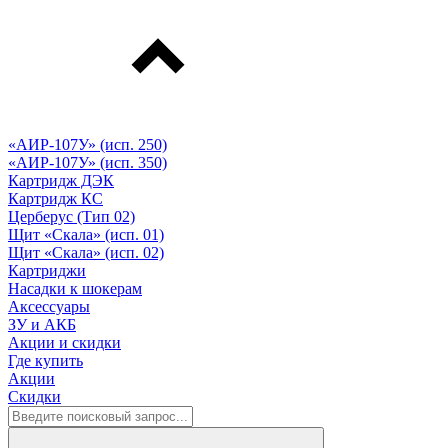
«АИР-107У» (исп. 250)
«АИР-107У» (исп. 350)
Картридж ДЭК
Картридж КС
Церберус (Тип 02)
Щит «Скала» (исп. 01)
Щит «Скала» (исп. 02)
Картриджи
Насадки к шокерам
Аксессуары
ЗУ и АКБ
Акции и скидки
Где купить
Акции
Скидки