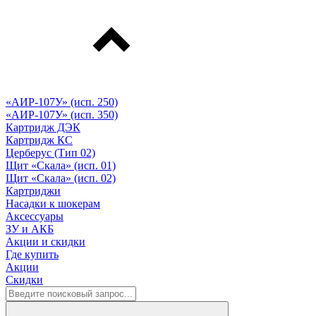
«АИР-107У» (исп. 250)
«АИР-107У» (исп. 350)
Картридж ДЭК
Картридж КС
Церберус (Тип 02)
Щит «Скала» (исп. 01)
Щит «Скала» (исп. 02)
Картриджи
Насадки к шокерам
Аксессуары
ЗУ и АКБ
Акции и скидки
Где купить
Акции
Скидки