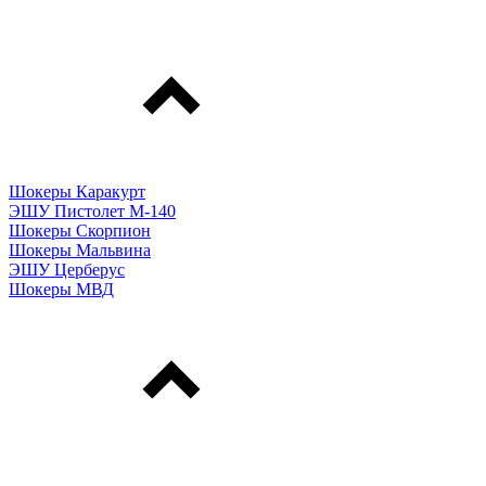
Шокеры Каракурт
ЭШУ Пистолет М-140
Шокеры Скорпион
Шокеры Мальвина
ЭШУ Церберус
Шокеры МВД