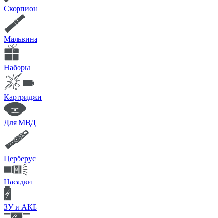
Скорпион
Мальвина
Наборы
Картриджи
Для МВД
Церберус
Насадки
ЗУ и АКБ