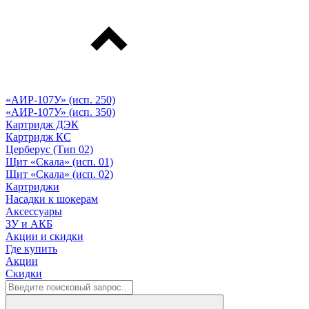
«АИР-107У» (исп. 250)
«АИР-107У» (исп. 350)
Картридж ДЭК
Картридж КС
Церберус (Тип 02)
Щит «Скала» (исп. 01)
Щит «Скала» (исп. 02)
Картриджи
Насадки к шокерам
Аксессуары
ЗУ и АКБ
Акции и скидки
Где купить
Акции
Скидки