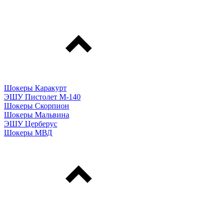
Шокеры Каракурт
ЭШУ Пистолет М-140
Шокеры Скорпион
Шокеры Мальвина
ЭШУ Церберус
Шокеры МВД