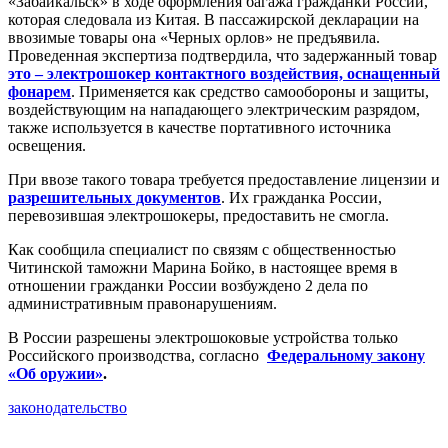
«Забайкальск» в ходе оформления багажа гражданки России,
которая следовала из Китая. В пассажирской декларации на
ввозимые товары она «Черных орлов» не предъявила.
Проведенная экспертиза подтвердила, что задержанный товар
это – электрошокер контактного воздействия, оснащенный
фонарем
. Применяется как средство самообороны и защиты,
воздействующим на нападающего электрическим разрядом,
также используется в качестве портативного источника
освещения.
При ввозе такого товара требуется предоставление лицензии и
разрешительных документов
. Их гражданка России,
перевозившая электрошокеры, предоставить не смогла.
Как сообщила специалист по связям с общественностью
Читинской таможни Марина Бойко, в настоящее время в
отношении гражданки России возбуждено 2 дела по
административным правонарушениям.
В России разрешены электрошоковые устройства только
Российского производства, согласно
Федеральному закону
«Об оружии»
.
законодательство