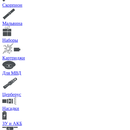
Скорпион
Мальвина
Наборы
Картриджи
Для МВД
Церберус
Насадки
ЗУ и АКБ