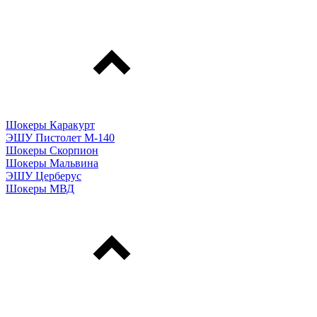
Шокеры Каракурт
ЭШУ Пистолет М-140
Шокеры Скорпион
Шокеры Мальвина
ЭШУ Церберус
Шокеры МВД