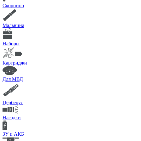
Скорпион
Мальвина
Наборы
Картриджи
Для МВД
Церберус
Насадки
ЗУ и АКБ