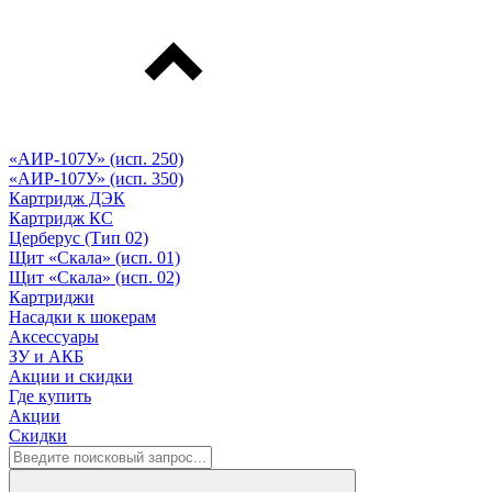
«АИР-107У» (исп. 250)
«АИР-107У» (исп. 350)
Картридж ДЭК
Картридж КС
Церберус (Тип 02)
Щит «Скала» (исп. 01)
Щит «Скала» (исп. 02)
Картриджи
Насадки к шокерам
Аксессуары
ЗУ и АКБ
Акции и скидки
Где купить
Акции
Скидки