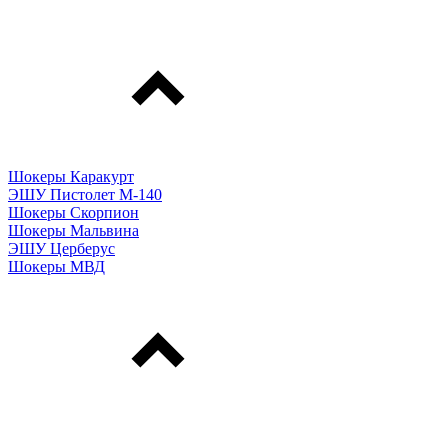
Шокеры Каракурт
ЭШУ Пистолет М-140
Шокеры Скорпион
Шокеры Мальвина
ЭШУ Церберус
Шокеры МВД