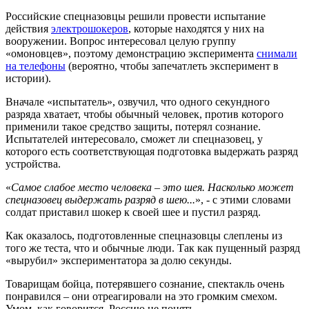
Российские спецназовцы решили провести испытание
действия
электрошокеров
, которые находятся у них на
вооружении. Вопрос интересовал целую группу
«омоновцев», поэтому демонстрацию эксперимента
снимали
на телефоны
(вероятно, чтобы запечатлеть эксперимент в
истории).
Вначале «испытатель», озвучил, что одного секундного
разряда хватает, чтобы обычный человек, против которого
применили такое средство защиты, потерял сознание.
Испытателей интересовало, сможет ли спецназовец, у
которого есть соответствующая подготовка выдержать разряд
устройства.
«
Самое слабое место человека – это шея. Насколько может
спецназовец выдержать разряд в шею...
», - с этими словами
солдат приставил шокер к своей шее и пустил разряд.
Как оказалось, подготовленные спецназовцы слеплены из
того же теста, что и обычные люди. Так как пущенный разряд
«вырубил» экспериментатора за долю секунды.
Товарищам бойца, потерявшего сознание, спектакль очень
понравился – они отреагировали на это громким смехом.
Умом, как говорится, Россию не понять.