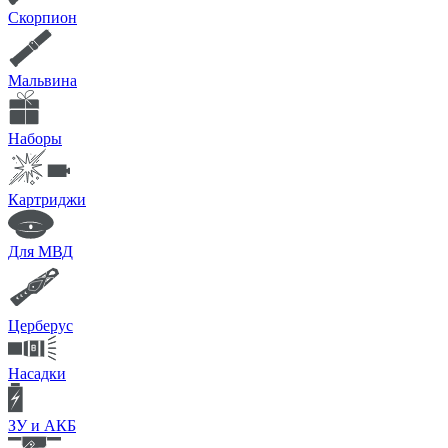
Скорпион
Мальвина
Наборы
Картриджи
Для МВД
Церберус
Насадки
ЗУ и АКБ