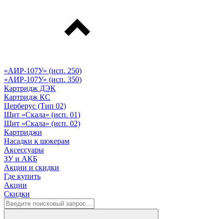
«АИР-107У» (исп. 250)
«АИР-107У» (исп. 350)
Картридж ДЭК
Картридж КС
Церберус (Тип 02)
Щит «Скала» (исп. 01)
Щит «Скала» (исп. 02)
Картриджи
Насадки к шокерам
Аксессуары
ЗУ и АКБ
Акции и скидки
Где купить
Акции
Скидки