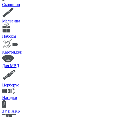
Скорпион
Мальвина
Наборы
Картриджи
Для МВД
Церберус
Насадки
ЗУ и АКБ