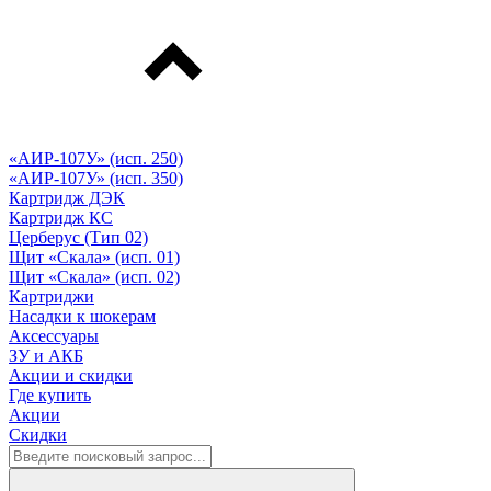
«АИР-107У» (исп. 250)
«АИР-107У» (исп. 350)
Картридж ДЭК
Картридж КС
Церберус (Тип 02)
Щит «Скала» (исп. 01)
Щит «Скала» (исп. 02)
Картриджи
Насадки к шокерам
Аксессуары
ЗУ и АКБ
Акции и скидки
Где купить
Акции
Скидки