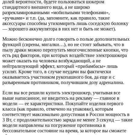
долей вероятности, будете пользоваться шокером
стандартного внешнего вида, а не широко
разрекламированными «мобильными телефонами»,
«ручками» и т.п. (да, запомните, как правило, такие
аксессуары способны утихомирить лишь соседскую болонку
— хорошего аккумулятора в них нет и быть не может).
Можно бесконечно долго говорить о пользе дополнительных
функций (сирены, мигалки…), но не стоит забывать, что в
пылу драки можно перепутать многочисленные кнопки, что
есть ряд факторов, при которых воздействие электрошокера
может оказать на человека возбуждающий, а не
нейтрализующий эффект, который «прибамбасы» лишь
усилят. Кроме того, в случае неудачи вы фактически
оказываетесь участником рукопашного боя, да еще и с
разъяренным противником, получившим дозу адреналина.
Если вы все решили купить электрошокер, учитывая все
выше написанное, не введитесь на рекламу — главное в
модели — ее характеристики. Покупайте изделия первого
класса (как правило, отмечено на упаковке), которым
соответствует максимально допустимая в России мощность в
3 Вт, с продолжительностью заряда не менее 3 секунд — такие
модели направлены на погружение противника в
бессознательное состояние на время, за которое вы сможете