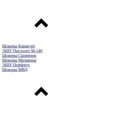
Шокеры Каракурт
ЭШУ Пистолет М-140
Шокеры Скорпион
Шокеры Мальвина
ЭШУ Церберус
Шокеры МВД