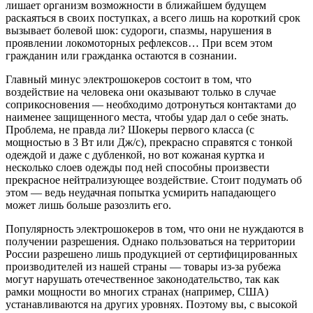
лишает организм возможности в ближайшем будущем
раскаяться в своих поступках, а всего лишь на короткий срок
вызывает болевой шок: судороги, спазмы, нарушения в
проявлении локомоторных рефлексов… При всем этом
гражданин или гражданка остаются в сознании.
Главный минус электрошокеров состоит в том, что
воздействие на человека они оказывают только в случае
соприкосновения — необходимо дотронуться контактами до
наименее защищенного места, чтобы удар дал о себе знать.
Проблема, не правда ли? Шокеры первого класса (с
мощностью в 3 Вт или Дж/с), прекрасно справятся с тонкой
одеждой и даже с дубленкой, но вот кожаная куртка и
несколько слоев одежды под ней способны произвести
прекрасное нейтрализующее воздействие. Стоит подумать об
этом — ведь неудачная попытка усмирить нападающего
может лишь больше разозлить его.
Популярность электрошокеров в том, что они не нуждаются в
получении разрешения. Однако пользоваться на территории
России разрешено лишь продукцией от сертифицированных
производителей из нашей страны — товары из-за рубежа
могут нарушать отечественное законодательство, так как
рамки мощности во многих странах (например, США)
устанавливаются на других уровнях. Поэтому вы, с высокой