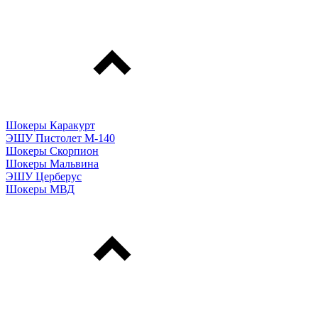
Шокеры Каракурт
ЭШУ Пистолет М-140
Шокеры Скорпион
Шокеры Мальвина
ЭШУ Церберус
Шокеры МВД