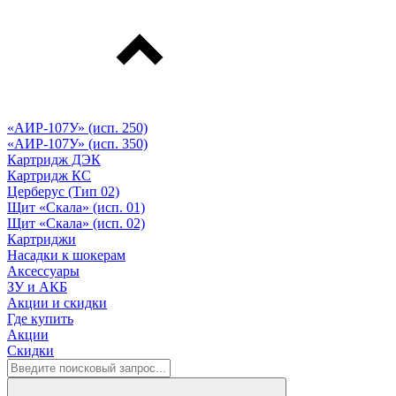
«АИР-107У» (исп. 250)
«АИР-107У» (исп. 350)
Картридж ДЭК
Картридж КС
Церберус (Тип 02)
Щит «Скала» (исп. 01)
Щит «Скала» (исп. 02)
Картриджи
Насадки к шокерам
Аксессуары
ЗУ и АКБ
Акции и скидки
Где купить
Акции
Скидки