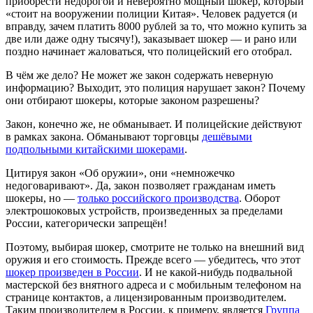
приобрести недорогой и невероятно мощный шокер, который
«стоит на вооружении полиции Китая». Человек радуется (и
вправду, зачем платить 8000 рублей за то, что можно купить за
две или даже одну тысячу!), заказывает шокер — и рано или
поздно начинает жаловаться, что полицейский его отобрал.
В чём же дело? Не может же закон содержать неверную
информацию? Выходит, это полиция нарушает закон? Почему
они отбирают шокеры, которые законом разрешены?
Закон, конечно же, не обманывает. И полицейские действуют
в рамках закона. Обманывают торговцы
дешёвыми
подпольными китайскими шокерами
.
Цитируя закон «Об оружии», они «немножечко
недоговаривают». Да, закон позволяет гражданам иметь
шокеры, но —
только российского производства
. Оборот
электрошоковых устройств, произведенных за пределами
России, категорически запрещён!
Поэтому, выбирая шокер, смотрите не только на внешний вид
оружия и его стоимость. Прежде всего — убедитесь, что этот
шокер произведен в России
. И не какой-нибудь подвальной
мастерской без внятного адреса и с мобильным телефоном на
странице контактов, а лицензированным производителем.
Таким производителем в России, к примеру, является
Группа