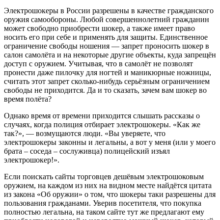
Электрошокеры в России разрешены в качестве гражданского
оружия самообороны. Любой совершеннолетний гражданин
может свободно приобрести шокер, а также имеет право
носить его при себе и применять для защиты. Единственное
ограничение свободы ношения — запрет проносить шокер в
салон самолёта и на некоторые другие объекты, куда запрещён
доступ с оружием. Учитывая, что в самолёт не позволят
пронести даже пилочку для ногтей и маникюрные ножницы,
считать этот запрет сколько-нибудь серьёзным ограничением
свободы не приходится. Да и то сказать, зачем вам шокер во
время полёта?
Однако время от времени приходится слышать рассказы о
случаях, когда полиция отбирает электрошокеры. «Как же
так?», — возмущаются люди. «Вы уверяете, что
электрошокеры законны и легальны, а вот у меня (или у моего
брата – соседа – сослуживца) полицейский изъял
электрошокер!».
Если поискать сайты торговцев дешёвым электрошоковым
оружием, на каждом из них на видном месте найдётся цитата
из закона «Об оружии» о том, что шокеры таки разрешены для
пользования гражданами. Уверив посетителя, что покупка
полностью легальна, на таком сайте тут же предлагают ему