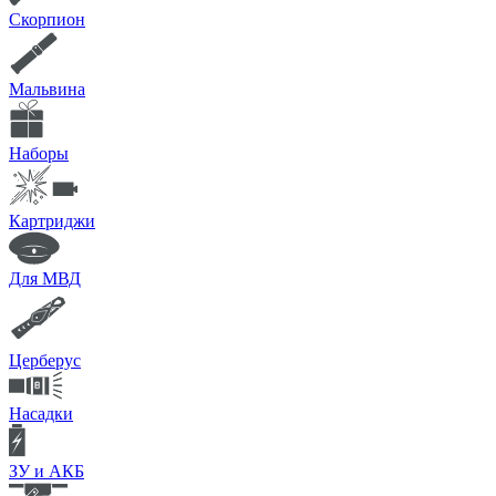
Скорпион
Мальвина
Наборы
Картриджи
Для МВД
Церберус
Насадки
ЗУ и АКБ