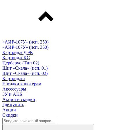
«АИР-107У» (исп. 250)
«АИР-107У» (исп. 350)
Картридж ДЭК
Картридж КС
Церберус (Тип 02)
Щит «Скала» (исп. 01)
Щит «Скала» (исп. 02)
Картриджи
Насадки к шокерам
Аксессуары
ЗУ и АКБ
Акции и скидки
Где купить
Акции
Скидки