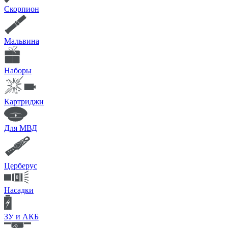
Скорпион
Мальвина
Наборы
Картриджи
Для МВД
Церберус
Насадки
ЗУ и АКБ