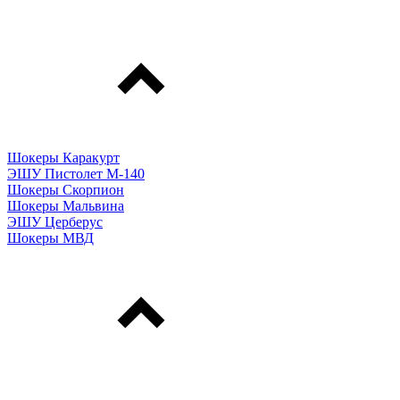
Шокеры Каракурт
ЭШУ Пистолет М-140
Шокеры Скорпион
Шокеры Мальвина
ЭШУ Церберус
Шокеры МВД