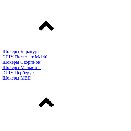
Шокеры Каракурт
ЭШУ Пистолет М-140
Шокеры Скорпион
Шокеры Мальвина
ЭШУ Церберус
Шокеры МВД