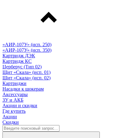
«АИР-107У» (исп. 250)
«АИР-107У» (исп. 350)
Картридж ДЭК
Картридж КС
Церберус (Тип 02)
Щит «Скала» (исп. 01)
Щит «Скала» (исп. 02)
Картриджи
Насадки к шокерам
Аксессуары
ЗУ и АКБ
Акции и скидки
Где купить
Акции
Скидки