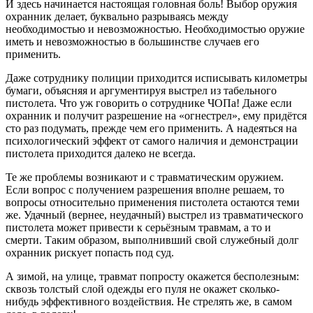
И здесь начинается настоящая головная боль! Выбор оружия
охранник делает, буквально разрываясь между
необходимостью и невозможностью. Необходимостью оружие
иметь и невозможностью в большинстве случаев его
применить.
Даже сотруднику полиции приходится исписывать километры
бумаги, объясняя и аргументируя выстрел из табельного
пистолета. Что уж говорить о сотруднике ЧОПа! Даже если
охранник и получит разрешение на «огнестрел», ему придётся
сто раз подумать, прежде чем его применить. А надеяться на
психологический эффект от самого наличия и демонстрации
пистолета приходится далеко не всегда.
Те же проблемы возникают и с травматическим оружием.
Если вопрос с получением разрешения вполне решаем, то
вопросы относительно применения пистолета остаются теми
же. Удачный (вернее, неудачный) выстрел из травматического
пистолета может привести к серьёзным травмам, а то и
смерти. Таким образом, выполнивший свой служебный долг
охранник рискует попасть под суд.
А зимой, на улице, травмат попросту окажется бесполезным:
сквозь толстый слой одежды его пуля не окажет сколько-
нибудь эффективного воздействия. Не стрелять же, в самом