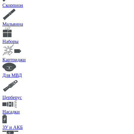
Скорпион
Мальвина
Наборы
Картриджи
Для МВД
Церберус
Насадки
ЗУ и АКБ