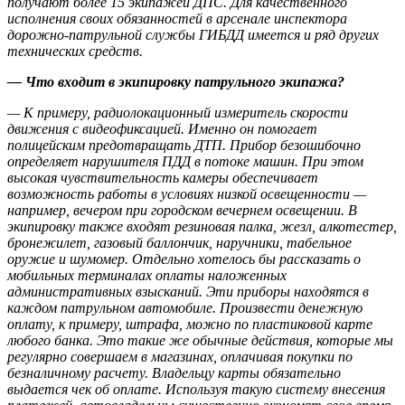
получают более 15 экипажей ДПС. Для качественного
исполнения своих обязанностей в арсенале инспектора
дорожно-патрульной службы ГИБДД имеется и ряд других
технических средств.
— Что входит в экипировку патрульного экипажа?
— К примеру, радиолокационный измеритель скорости
движения с видеофиксацией. Именно он помогает
полицейским предотвращать ДТП. Прибор безошибочно
определяет нарушителя ПДД в потоке машин. При этом
высокая чувствительность камеры обеспечивает
возможность работы в условиях низкой освещенности —
например, вечером при городском вечернем освещении. В
экипировку также входят резиновая палка, жезл, алкотестер,
бронежилет, газовый баллончик, наручники, табельное
оружие и шумомер. Отдельно хотелось бы рассказать о
мобильных терминалах оплаты наложенных
административных взысканий. Эти приборы находятся в
каждом патрульном автомобиле. Произвести денежную
оплату, к примеру, штрафа, можно по пластиковой карте
любого банка. Это такие же обычные действия, которые мы
регулярно совершаем в магазинах, оплачивая покупки по
безналичному расчету. Владельцу карты обязательно
выдается чек об оплате. Используя такую систему внесения