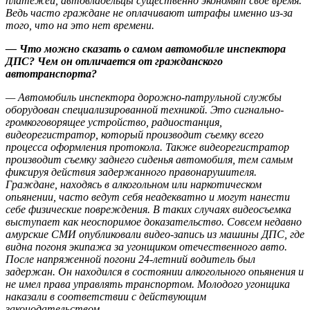
платежей, автовладельцы существенно экономят свое время.
Ведь часто граждане не оплачивают штрафы именно из-за
того, что на это нет времени.
— Что можно сказать о самом автомобиле инспектора
ДПС? Чем он отличается от гражданского
автотранспорта?
— Автомобиль инспектора дорожно-патрульной службы
оборудован специализированной техникой. Это сигнально-
громкоговорящее устройство, радиостанция,
видеорегистратор, который производит съемку всего
процесса оформления протокола. Также видеорегистратор
производит съемку заднего сиденья автомобиля, тем самым
фиксируя действия задержанного правонарушителя.
Граждане, находясь в алкогольном или наркотическом
опьянении, часто ведут себя неадекватно и могут нанести
себе физические повреждения. В таких случаях видеосъемка
выступает как неоспоримое доказательство. Совсем недавно
амурские СМИ опубликовали видео-запись из машины ДПС, где
видна погоня экипажа за угонщиком отечественного авто.
После напряженной погони 24-летний водитель был
задержан. Он находился в состоянии алкогольного опьянения и
не имел права управлять транспортом. Молодого угонщика
наказали в соответствии с действующим
законодательством.