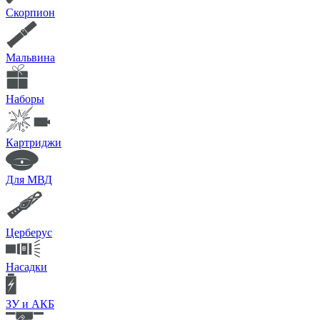
Скорпион
Мальвина
Наборы
Картриджи
Для МВД
Церберус
Насадки
ЗУ и АКБ