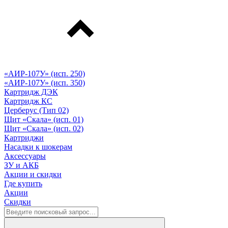
«АИР-107У» (исп. 250)
«АИР-107У» (исп. 350)
Картридж ДЭК
Картридж КС
Церберус (Тип 02)
Щит «Скала» (исп. 01)
Щит «Скала» (исп. 02)
Картриджи
Насадки к шокерам
Аксессуары
ЗУ и АКБ
Акции и скидки
Где купить
Акции
Скидки