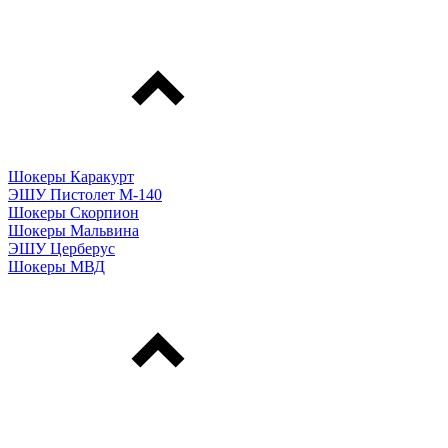
Шокеры Каракурт
ЭШУ Пистолет М-140
Шокеры Скорпион
Шокеры Мальвина
ЭШУ Церберус
Шокеры МВД