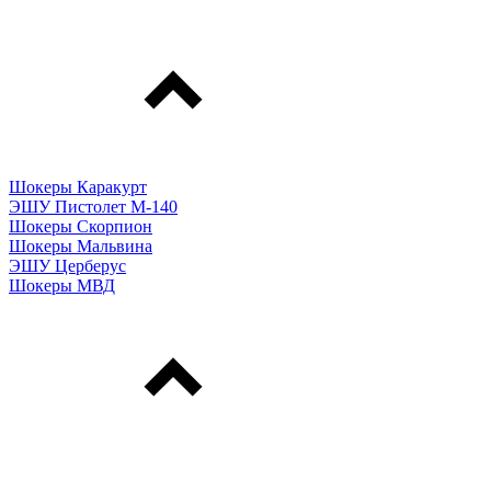
Шокеры Каракурт
ЭШУ Пистолет М-140
Шокеры Скорпион
Шокеры Мальвина
ЭШУ Церберус
Шокеры МВД