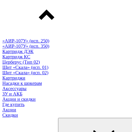
«АИР-107У» (исп. 250)
«АИР-107У» (исп. 350)
Картридж ДЭК
Картридж КС
Церберус (Тип 02)
Щит «Скала» (исп. 01)
Щит «Скала» (исп. 02)
Картриджи
Насадки к шокерам
Аксессуары
ЗУ и АКБ
Акции и скидки
Где купить
Акции
Скидки