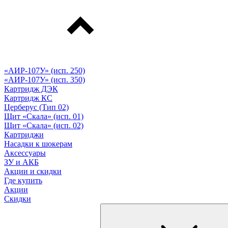
«АИР-107У» (исп. 250)
«АИР-107У» (исп. 350)
Картридж ДЭК
Картридж КС
Церберус (Тип 02)
Щит «Скала» (исп. 01)
Щит «Скала» (исп. 02)
Картриджи
Насадки к шокерам
Аксессуары
ЗУ и АКБ
Акции и скидки
Где купить
Акции
Скидки