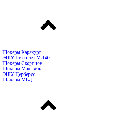
Шокеры Каракурт
ЭШУ Пистолет М-140
Шокеры Скорпион
Шокеры Мальвина
ЭШУ Церберус
Шокеры МВД