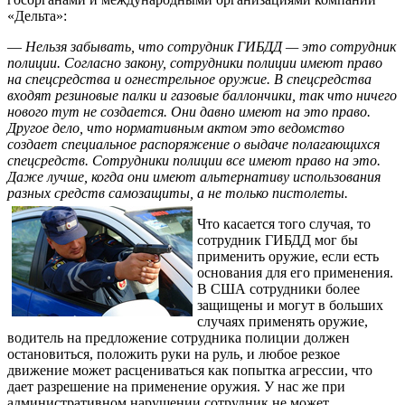
«Дельта»:
—
Нельзя забывать, что сотрудник ГИБДД — это сотрудник
полиции. Согласно закону, сотрудники полиции имеют право
на спецсредства и огнестрельное оружие. В спецсредства
входят резиновые палки и газовые баллончики, так что ничего
нового тут не создается. Они давно имеют на это право.
Другое дело, что нормативным актом это ведомство
создает специальное распоряжение о выдаче полагающихся
спецсредств. Сотрудники полиции все имеют право на это.
Даже лучше, когда они имеют альтернативу использования
разных средств самозащиты, а не только пистолеты.
Что касается того случая, то
сотрудник ГИБДД мог бы
применить оружие, если есть
основания для его применения.
В США сотрудники более
защищены и могут в больших
случаях применять оружие,
водитель на предложение сотрудника полиции должен
остановиться, положить руки на руль, и любое резкое
движение может расцениваться как попытка агрессии, что
дает разрешение на применение оружия. У нас же при
административном нарушении сотрудник не может