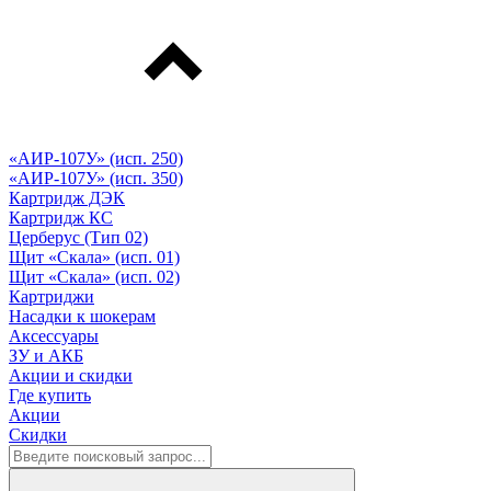
«АИР-107У» (исп. 250)
«АИР-107У» (исп. 350)
Картридж ДЭК
Картридж КС
Церберус (Тип 02)
Щит «Скала» (исп. 01)
Щит «Скала» (исп. 02)
Картриджи
Насадки к шокерам
Аксессуары
ЗУ и АКБ
Акции и скидки
Где купить
Акции
Скидки