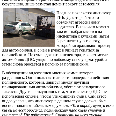
безуспешно, лишь разметая цемент вокруг автомобиля.
Позднее появляется инспектор
ГИБДД, который что-то
объясняет агрессивному
водителю. В какой-то момент
таксист набрасывается на
инспектора с кулаками, затем
берет железную треногу,
которой загораживают проезд
для автомобилей, и с ней в руках начинает гоняться за
полицейским. Не сумев догнать инспектора, таксист мстит
автомобилю ДПС, ударяя по лобовому стеклу арматурой, а
затем снова бросается в погоню за полицейским.
В обсуждении видеозаписи мнения комментаторов
разделились. Одни пользователи сети поддержали действия
полицейского, который, лавируя между другими
припаркованными автомобилями, убегал от разъяренного
таксиста. Другие возмущались тем, что инспектор ДПС не
использовал оружие, чтобы утихомирить буяна. Сам автор
видео уверен, что инспектор в данном случае должен был
воспользоваться табельным оружием. «
Там народу куча, а если
бы он на всех бросался, полицейскому надо было стоять и
смотреть? Где подготовка? Смотреть на него смешно,