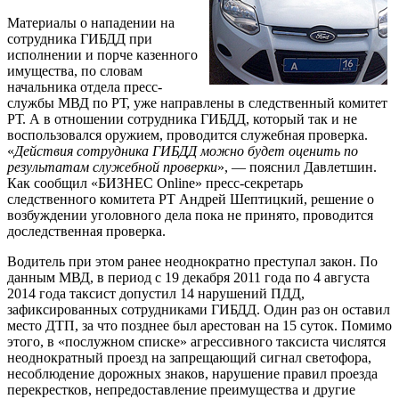
Материалы о нападении на
сотрудника ГИБДД при
исполнении и порче казенного
имущества, по словам
начальника отдела пресс-
службы МВД по РТ, уже направлены в следственный комитет
РТ. А в отношении сотрудника ГИБДД, который так и не
воспользовался оружием, проводится служебная проверка.
«
Действия сотрудника ГИБДД можно будет оценить по
результатам служебной проверки
», — пояснил Давлетшин.
Как сообщил «БИЗНЕС Online» пресс-секретарь
следственного комитета РТ Андрей Шептицкий, решение о
возбуждении уголовного дела пока не принято, проводится
доследственная проверка.
Водитель при этом ранее неоднократно преступал закон. По
данным МВД, в период с 19 декабря 2011 года по 4 августа
2014 года таксист допустил 14 нарушений ПДД,
зафиксированных сотрудниками ГИБДД. Один раз он оставил
место ДТП, за что позднее был арестован на 15 суток. Помимо
этого, в «послужном списке» агрессивного таксиста числятся
неоднократный проезд на запрещающий сигнал светофора,
несоблюдение дорожных знаков, нарушение правил проезда
перекрестков, непредоставление преимущества и другие