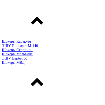
Шокеры Каракурт
ЭШУ Пистолет М-140
Шокеры Скорпион
Шокеры Мальвина
ЭШУ Церберус
Шокеры МВД