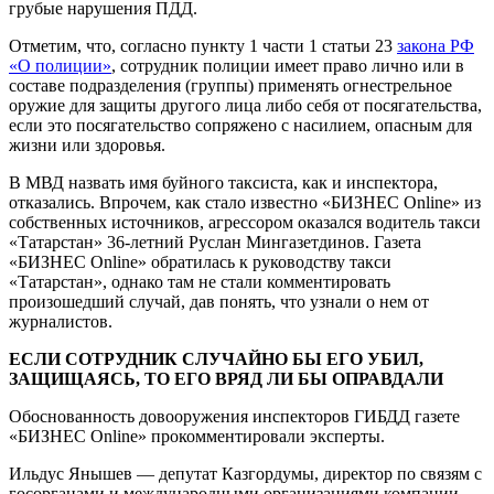
грубые нарушения ПДД.
Отметим, что, согласно пункту 1 части 1 статьи 23
закона РФ
«О полиции»
, сотрудник полиции имеет право лично или в
составе подразделения (группы) применять огнестрельное
оружие для защиты другого лица либо себя от посягательства,
если это посягательство сопряжено с насилием, опасным для
жизни или здоровья.
В МВД назвать имя буйного таксиста, как и инспектора,
отказались. Впрочем, как стало известно «БИЗНЕС Online» из
собственных источников, агрессором оказался водитель такси
«Татарстан» 36-летний Руслан Мингазетдинов. Газета
«БИЗНЕС Online» обратилась к руководству такси
«Татарстан», однако там не стали комментировать
произошедший случай, дав понять, что узнали о нем от
журналистов.
ЕСЛИ СОТРУДНИК СЛУЧАЙНО БЫ ЕГО УБИЛ,
ЗАЩИЩАЯСЬ, ТО ЕГО ВРЯД ЛИ БЫ ОПРАВДАЛИ
Обоснованность довооружения инспекторов ГИБДД газете
«БИЗНЕС Online» прокомментировали эксперты.
Ильдус Янышев — депутат Казгордумы, директор по связям с
госорганами и международными организациями компании