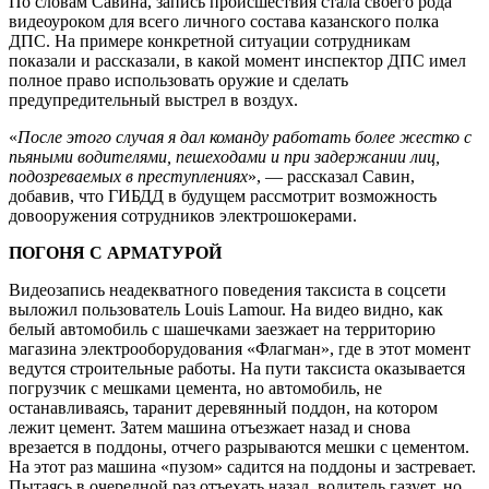
По словам Савина, запись происшествия стала своего рода
видеоуроком для всего личного состава казанского полка
ДПС. На примере конкретной ситуации сотрудникам
показали и рассказали, в какой момент инспектор ДПС имел
полное право использовать оружие и сделать
предупредительный выстрел в воздух.
«
После этого случая я дал команду работать более жестко с
пьяными водителями, пешеходами и при задержании лиц,
подозреваемых в преступлениях
», — рассказал Савин,
добавив, что ГИБДД в будущем рассмотрит возможность
довооружения сотрудников электрошокерами.
ПОГОНЯ С АРМАТУРОЙ
Видеозапись неадекватного поведения таксиста в соцсети
выложил пользователь Louis Lamour. На видео видно, как
белый автомобиль с шашечками заезжает на территорию
магазина электрооборудования «Флагман», где в этот момент
ведутся строительные работы. На пути таксиста оказывается
погрузчик с мешками цемента, но автомобиль, не
останавливаясь, таранит деревянный поддон, на котором
лежит цемент. Затем машина отъезжает назад и снова
врезается в поддоны, отчего разрываются мешки с цементом.
На этот раз машина «пузом» садится на поддоны и застревает.
Пытаясь в очередной раз отъехать назад, водитель газует, но