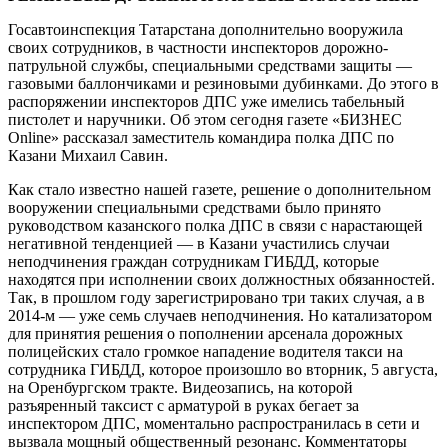
Госавтоинспекция Татарстана дополнительно вооружила
своих сотрудников, в частности инспекторов дорожно-
патрульной службы, специальными средствами защиты —
газовыми баллончиками и резиновыми дубинками. До этого в
распоряжении инспекторов ДПС уже имелись табельный
пистолет и наручники. Об этом сегодня газете «БИЗНЕС
Online» рассказал заместитель командира полка ДПС по
Казани Михаил Савин.
Как стало известно нашей газете, решение о дополнительном
вооружении специальными средствами было принято
руководством казанского полка ДПС в связи с нарастающей
негативной тенденцией — в Казани участились случаи
неподчинения граждан сотрудникам ГИБДД, которые
находятся при исполнении своих должностных обязанностей.
Так, в прошлом году зарегистрировано три таких случая, а в
2014-м — уже семь случаев неподчинения. Но катализатором
для принятия решения о пополнении арсенала дорожных
полицейских стало громкое нападение водителя такси на
сотрудника ГИБДД, которое произошло во вторник, 5 августа,
на Оренбургском тракте. Видеозапись, на которой
разъяренный таксист с арматурой в руках бегает за
инспектором ДПС, моментально распространилась в сети и
вызвала мощный общественный резонанс. Комментаторы