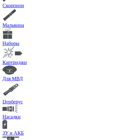
Скорпион
Мальвина
Наборы
Картриджи
Для МВД
Церберус
Насадки
ЗУ и АКБ