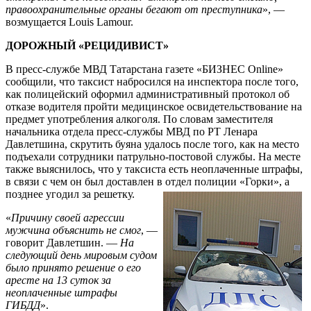
правоохранительные органы бегают от преступника
», —
возмущается Louis Lamour.
ДОРОЖНЫЙ «РЕЦИДИВИСТ»
В пресс-службе МВД Татарстана газете «БИЗНЕС Online»
сообщили, что таксист набросился на инспектора после того,
как полицейский оформил административный протокол об
отказе водителя пройти медицинское освидетельствование на
предмет употребления алкоголя. По словам заместителя
начальника отдела пресс-службы МВД по РТ Ленара
Давлетшина, скрутить буяна удалось после того, как на место
подъехали сотрудники патрульно-постовой службы. На месте
также выяснилось, что у таксиста есть неоплаченные штрафы,
в связи с чем он был доставлен в отдел полиции «Горки», а
позднее угодил за решетку.
«
Причину своей агрессии
мужчина объяснить не смог
, —
говорит Давлетшин. —
На
следующий день мировым судом
было принято решение о его
аресте на 13 суток за
неоплаченные штрафы
ГИБДД
».