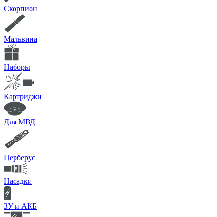
Скорпион
Мальвина
Наборы
Картриджи
Для МВД
Церберус
Насадки
ЗУ и АКБ