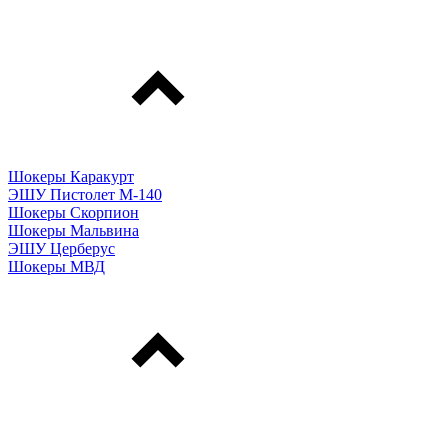
Шокеры Каракурт
ЭШУ Пистолет М-140
Шокеры Скорпион
Шокеры Мальвина
ЭШУ Церберус
Шокеры МВД