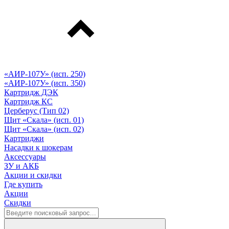
«АИР-107У» (исп. 250)
«АИР-107У» (исп. 350)
Картридж ДЭК
Картридж КС
Церберус (Тип 02)
Щит «Скала» (исп. 01)
Щит «Скала» (исп. 02)
Картриджи
Насадки к шокерам
Аксессуары
ЗУ и АКБ
Акции и скидки
Где купить
Акции
Скидки